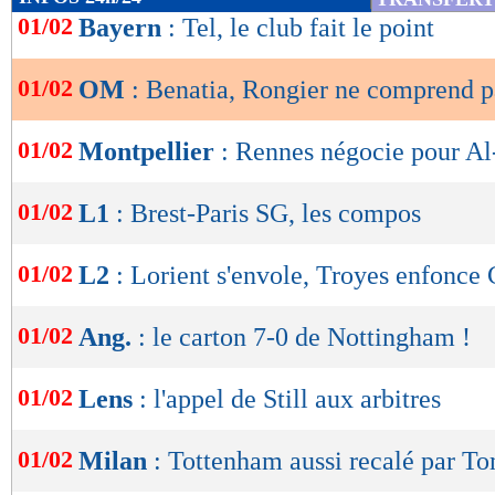
de
01/02
Bayern
: Tel, le club fait le point
lecture
01/02
OM
: Benatia, Rongier ne comprend pa
OK
01/02
Montpellier
: Rennes négocie pour A
01/02
L1
: Brest-Paris SG, les compos
01/02
L2
: Lorient s'envole, Troyes enfonce 
01/02
Ang.
: le carton 7-0 de Nottingham !
01/02
Lens
: l'appel de Still aux arbitres
01/02
Milan
: Tottenham aussi recalé par To