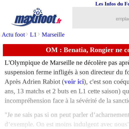
Les Infos du F
01/02
Auxerre
: Pélissier a vu un "trou noir"
emplac
01/02
L1
: Monaco 4-2 Auxerre (fini)
>
>
Actu foot
L1
Marseille
01/02
Esp.
: l'Atletico et Griezmann enchaîn
OM : Benatia, Rongier ne c
01/02
PSG
: l'anecdote de Jallet sur Ibrahim
L'Olympique de Marseille ne décolère pas aprè
01/02
L1
: Lille-St Etienne, les compos
suspension ferme infligés à son directeur du f
Après Adrien Rabiot (
voir ici
), c'est son coéq
01/02
Ita.
: l'Atalanta bute sur le Torino
ans, 13 matchs et 2 buts en L1 cette saison) qui
incompréhension face à la sévérité de la sancti
01/02
Brest
: Roy dénonce l'incompétence de
"Je ne sais pas si on peut parler d’acharnement
01/02
Liverpool
: Salah dépasse Lampard
d’exemple. On est moins indulgent avec nous",