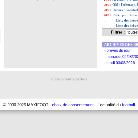
OM
: l'arbitrage
20/01
Rennes
: Grønbæk
20/01
PSG
: pour Aulas
20/01
Liste des brèv
...
Liste des brèv
...
Filtrer :
ARCHIVES DES B
.
brèves du jour
.
mercredi 05/08/20
.
lundi 03/08/2026
emplacement publicitaire
- © 2000-2026 MAXIFOOT -
choix de consentement
- L'actualité du
football
-