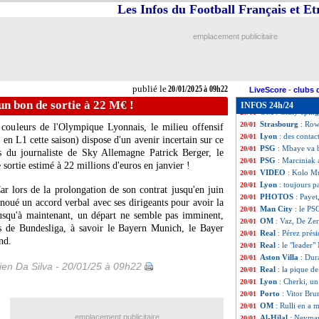
Nice
: accord ave
20/01
Les Infos du Football Français et E
Aston Villa
: Car
20/01
Lyon
: le jeune M
20/01
emplacement publicitaire
Atletico
: Ancelot
20/01
Barça
: Laporta e
20/01
Real
: Ancelotti, 
20/01
Santos
: Neymar, 
20/01
publié le
20/01/2025 à 09h22
Real
: Mbappé sa
20/01
LiveScore
-
clubs 
Strasbourg
: Che
20/01
un bon de sortie à 22 M€ !
INFOS 24h/24
OM
: Giuly éping
20/01
Strasbourg
: Row
20/01
couleurs de l'Olympique Lyonnais, le milieu offensif
Lyon
: des contac
20/01
en L1 cette saison) dispose d'un avenir incertain sur ce
PSG
: Mbaye va b
20/01
ns du journaliste de Sky Allemagne Patrick Berger, le
PSG
: Marciniak a
20/01
sortie estimé à 22 millions d'euros en janvier !
VIDEO
: Kolo Mu
20/01
Lyon
: toujours 
20/01
r lors de la prolongation de son contrat jusqu'en juin
PHOTOS
: Payet
20/01
noué un accord verbal avec ses dirigeants pour avoir la
Man City
: le PS
20/01
Jusqu'à maintenant, un départ ne semble pas imminent,
OM
: Vaz, De Zer
20/01
rs de Bundesliga, à savoir le Bayern Munich, le Bayer
Real
: Pérez prés
20/01
nd.
Real
: le "leader
20/01
Aston Villa
: Dur
20/01
en Da Silva - 20/01/25 à 09h22
Real
: la pique d
20/01
Lyon
: Cherki, un
20/01
Porto
: Vitor Bru
20/01
OM
: Rulli en a m
20/01
emplacement publicitaire
Al-Hilal
: Neymar
20/01