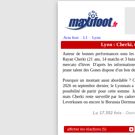
Actu foot
L1
Lyon
>
>
Lyon : Cherki, 
Auteur de bonnes performances sous les 
Rayan
Cherki
(21 ans, 14 matchs et 3 buts 
mercato d'hiver. D'après les informatio
jeune talent des Gones dispose d'un bon de 
Pourquoi un montant aussi abordable ? Ca
2026 en septembre dernier, le Lyonnais a 
possibilité de partir pour cette somme. 
mais Cherki reste surveillé par les cado
Leverkusen ou encore le Borussia Dortmu
Lu 17.352 fois
- Dami
afficher les réactions (5)