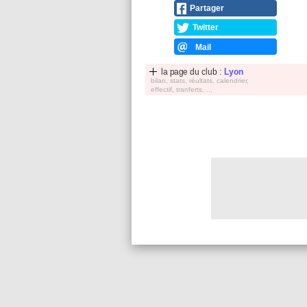
Partager
Twitter
Mail
la page du club :
Lyon
bilan, stats, réultats, calendrier,
effectif, tranferts, ...