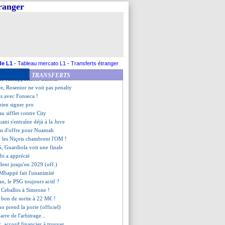
c Rennes pour Santamaria
tranger
los, direction Fenerbahçe
olebe déjà partant ?
ti et Ceballos, Simeone répond
nrage contre l'arbitrage
départ en fin de saison ?
la réaction du coach
voure son rêve
de L1
-
Tableau mercato L1
-
Transferts étranger
lsea va acheter Sarr !
TRANSFERTS
le l'insupportable Balerdi
e, Rosenior ne voit pas penalty
ts avec Fonseca !
ien signer pro
u sifflet contre City
ani s'entraîne déjà à la Juve
pas d'offre pour Nuamah
, les Niçois chambrent l'OM !
G, Guardiola voit une finale
bi a apprécié
ident jusqu'en 2029 (off.)
" Mbappé fait l'unanimité
an, le PSG toujours actif ?
e Ceballos à Simeone !
 bon de sortie à 22 M€ !
no prend la porte (officiel)
arre de l'arbitrage...
, accord financier à trouver