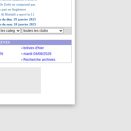
, De Zerbi ne comprend pas
 part en Angleterre
, Al Khelaïfi a sauvé la L1
es du dim. 19 janvier 2025
es du sam. 18 janvier 2025
REVES
.
brèves d'hier
.
26
mardi 04/08/2026
.
Recherche archives