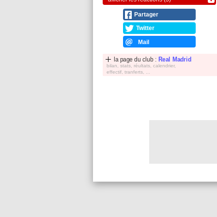
Partager
Twitter
Mail
la page du club :
Real Madrid
bilan, stats, réultats, calendrier,
effectif, tranferts, ...