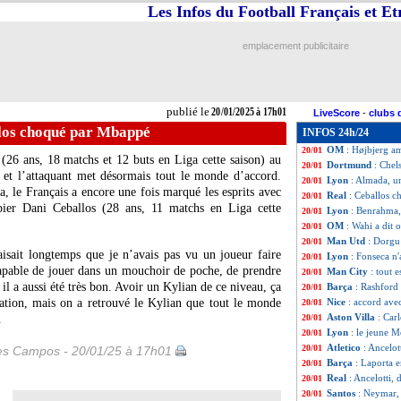
Les Infos du Football Français et E
Monaco
: Hütter 
20/01
Man Utd
: Garna
20/01
OM
: un journali
20/01
emplacement publicitaire
Man City
: Khusa
20/01
Sondage MF
: Zi
20/01
West Ham
: 67 M
20/01
Man City
: Guard
20/01
publié le
20/01/2025 à 17h01
LiveScore
-
clubs 
Nantes
: Kombou
20/01
llos choqué par Mbappé
INFOS 24h/24
Botafogo
: Henri
20/01
OM
: Højbjerg a
20/01
(26 ans, 18 matchs et 12 buts en Liga cette saison) au
Dortmund
: Chel
20/01
 et l’attaquant met désormais tout le monde d’accord.
Lyon
: Almada, u
20/01
 le Français a encore une fois marqué les esprits avec
Real
: Ceballos 
20/01
ipier Dani
Ceballos
(28 ans, 11 matchs en Liga cette
Lyon
: Benrahma,
20/01
OM
: Wahi a dit 
20/01
Man Utd
: Dorgu
20/01
aisait longtemps que je n’avais pas vu un joueur faire
Lyon
: Fonseca n
20/01
 capable de jouer dans un mouchoir de poche, de prendre
Man City
: tout 
20/01
 il a aussi été très bon. Avoir un Kylian de ce niveau, ça
Barça
: Rashford 
20/01
tation, mais on a retrouvé le Kylian que tout le monde
Nice
: accord ave
20/01
Aston Villa
: Car
.
20/01
Lyon
: le jeune M
20/01
Atletico
: Ancelot
20/01
les Campos - 20/01/25 à 17h01
Barça
: Laporta e
20/01
Real
: Ancelotti, 
20/01
Santos
: Neymar, 
20/01