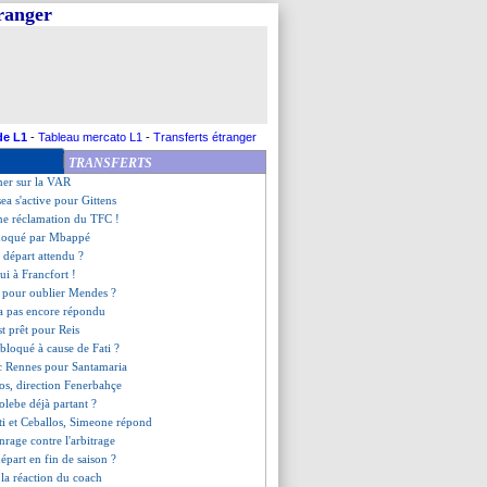
tranger
ne jouera pas à l'italienne
cho d'accord avec Naples
ste poursuivi en justice
nov est Citizen (officiel)
dane futur coach des Bleus !
€ offerts pour Duran !
iola sur l'avenir de Foden
de L1
-
Tableau mercato L1
-
Transferts étranger
aré a piqué Mohamed
TRANSFERTS
que vendu au Zénith (off.)
mer sur la VAR
sea s'active pour Gittens
ne réclamation du TFC !
choqué par Mbappé
 départ attendu ?
oui à Francfort !
 pour oublier Mendes ?
'a pas encore répondu
est prêt pour Reis
bloqué à cause de Fati ?
c Rennes pour Santamaria
los, direction Fenerbahçe
olebe déjà partant ?
ti et Ceballos, Simeone répond
nrage contre l'arbitrage
départ en fin de saison ?
la réaction du coach