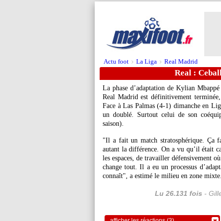
Actu foot
La Liga
Real Madrid
>
>
Real : Ceba
La phase d’adaptation de Kylian
Mbappé
Real Madrid est définitivement terminée,
Face à Las Palmas (4-1) dimanche en Liga,
un doublé. Surtout celui de son coéqu
saison).
"Il a fait un match stratosphérique. Ça f
autant la différence. On a vu qu’il était
les espaces, de travailler défensivement où
change tout. Il a eu un processus d’adap
connaît", a estimé le milieu en zone mixte
Lu 26.131 fois
- Gil
afficher les réactions (3)