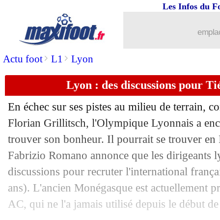
31/01
Ajaccio
: Djitté arrive en prêt (officiel
Les Infos du F
31/01
Leeds
: Llorente prêté à la Roma (offi
emplac
>
>
Actu foot
L1
Lyon
31/01
Bayern
: l'Inter recalé pour Pavard !
Lyon : des discussions pour 
31/01
Lorient
: Grbic prêté à Valenciennes (o
En échec sur ses pistes au milieu de terrain
31/01
PSG
: un infime espoir pour Skriniar
Florian Grillitsch, l'Olympique Lyonnais a en
trouver son bonheur. Il pourrait se trouver en It
31/01
Lorient
: Kari et Pollersbeck, c'est fait
Fabrizio Romano annonce que les dirigeants l
31/01
Chelsea
: Ziyech pousse pour le PSG
discussions pour recruter l'international fra
ans). L'ancien Monégasque est actuellement pr
31/01
Benfica
: Fernandez, visite médicale a
AC, qui ne l'a jamais utilisé depuis le début de