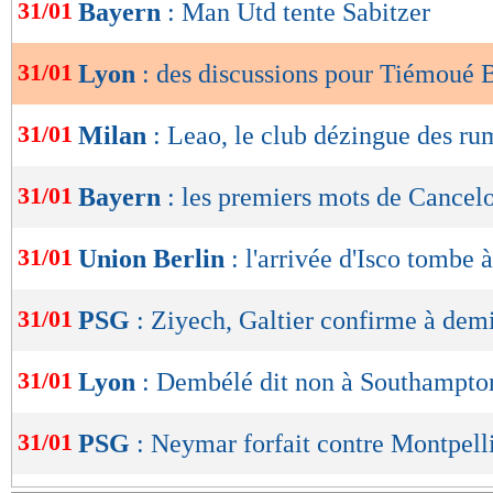
de
31/01
Bayern
: Man Utd tente Sabitzer
lecture
31/01
Lyon
: des discussions pour Tiémoué
OK
31/01
Milan
: Leao, le club dézingue des ru
31/01
Bayern
: les premiers mots de Cancel
31/01
Union Berlin
: l'arrivée d'Isco tombe à
31/01
PSG
: Ziyech, Galtier confirme à dem
31/01
Lyon
: Dembélé dit non à Southampto
31/01
PSG
: Neymar forfait contre Montpell