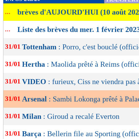
de
...
brèves d'AUJOURD'HUI (10 août 202
lecture
OK
...
Liste des brèves du mer. 1 février 202
31/01
Tottenham
: Porro, c'est bouclé (offici
31/01
Hertha
: Maolida prêté à Reims (offic
31/01
VIDEO
: furieux, Ciss ne viendra pas
31/01
Arsenal
: Sambi Lokonga prêté à Palac
31/01
Milan
: Giroud a recalé Everton
31/01
Barça
: Bellerin file au Sporting (offic
Lu 4.343 fois
- Damien Da Silva 