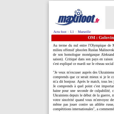
Actu foot
L1
Marseille
>
>
OM : Golovin,
Au terme du nul entre l'Olympique de M
milieu offensif phocéen Ruslan Malinovsky
de son homologue monégasque Aleksandr
saison). Critiqué dans son pays en raison 
s'est expliqué ce mardi sur le réseau socia
"Je veux m'excuser auprès des Ukrainien
comprends que ce serait mieux si je le co
m'a dit bonjour. Après le match, tous les 
Je comprends à quel point c'est importa
haine pour une seconde de culpabilité, 
Ukrainiens depuis le début de la guerre, m
votre sincérité quand vous m'envoyez des
même pas jouer contre un athlète russe,
compétitions internationales", a commenté