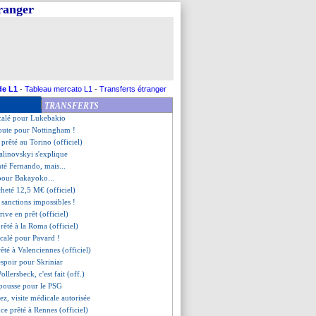
tranger
ri recruté puis prêté (off.)
o vendu à Arsenal (off.)
te à l'Inter cet hiver
n rajoute une couche
rd prêté au PSV (officiel)
igné puis prêté (officiel)
prêté à la Lazio (officiel)
de L1
-
Tableau mercato L1
-
Transferts étranger
 sent bon !
TRANSFERTS
prêté au Betis (officiel)
calé pour Lukebakio
route pour Nottingham !
 prêté au Torino (officiel)
alinovskyi s'explique
nté Fernando, mais...
 pour Bakayoko...
cheté 12,5 M€ (officiel)
s sanctions impossibles !
rrive en prêt (officiel)
prêté à la Roma (officiel)
recalé pour Pavard !
rêté à Valenciennes (officiel)
espoir pour Skriniar
Pollersbeck, c'est fait (off.)
 pousse pour le PSG
ez, visite médicale autorisée
ce prêté à Rennes (officiel)