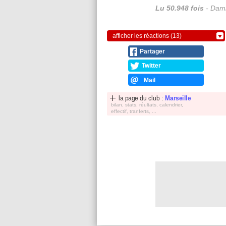
Lu 50.948 fois
- Dami
afficher les réactions (13)
Partager
Twitter
Mail
la page du club :
Marseille
bilan, stats, réultats, calendrier,
effectif, tranferts, ...