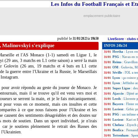
Les Infos du Football Français et E
Fiorentina
: Sabi
31/01
Chelsea
: Jorginh
31/01
PSG
: Skriniar res
31/01
emplacement publicitaire
EdF
: Regragui e
31/01
Dortmund
: Haza
31/01
Lorient
: Mvuka s
31/01
Juve
: Pellegrini 
31/01
publié le
31/01/2023 à 19h50
LiveScore
-
clubs 
PSG
: Ziyech, ça
31/01
 Malinovskyi s'explique
INFOS 24h/24
Leicester
: Pérez 
31/01
Hertha
: Lyon re
31/01
arseille et l'AS Monaco (1-1) samedi en Ligue 1, le
PSG
: Navas en 
31/01
i (29 ans, 3 matchs en L1 cette saison) a serré la main
Reims
: Gravillon
31/01
 Golovin (26 ans, 19 matchs et 4 buts en L1 cette
OM
: Golovin, M
31/01
de la guerre entre l'Ukraine et la Russie, le Marseillais
Séville
: l'OL a te
31/01
l Instagram.
Lyon
: ça coince
31/01
Lyon
: Jeffinho a
31/01
s pour avoir répondu au geste du joueur de Monaco. Je
Super Ligue
: de
31/01
ntournais, mais il se trouve qu'il est venu vers moi et
Ajaccio
: Djitté a
31/01
joueurs se serrent la main, et je le fais mécaniquement.
Leeds
: Llorente 
31/01
nt pour vous en ce moment, mais ces insultes et cette
Bayern
: l'Inter 
31/01
Lorient
: Grbic p
comparées à ce que nous faisons pour l'Ukraine et les
31/01
PSG
: un infime 
31/01
e causent des sentiments désagréables et des doutes sur
Lorient
: Kari et 
31/01
 mots de soutien. Dans un sport individuel, je n'irais
Chelsea
: Ziyech
31/01
 car je soutiens pleinement le retrait des Russes des
Benfica
: Fernand
31/01
 l'Ukrainien.
Tottenham
: Spen
31/01