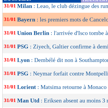
de
31/01
Milan
: Leao, le club dézingue des ru
lecture
31/01
Bayern
: les premiers mots de Cancel
OK
31/01
Union Berlin
: l'arrivée d'Isco tombe à
31/01
PSG
: Ziyech, Galtier confirme à dem
31/01
Lyon
: Dembélé dit non à Southampto
31/01
PSG
: Neymar forfait contre Montpell
31/01
Lorient
: Matsima retourne à Monaco (
31/01
Man Utd
: Eriksen absent au moins 3