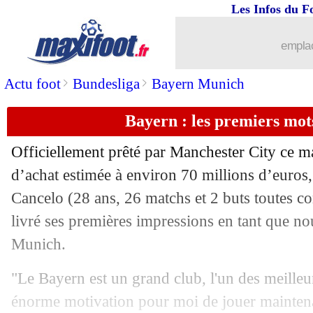
Les Infos du F
31/01
Bayern
: l'Inter recalé pour Pavard !
emplac
31/01
Lorient
: Grbic prêté à Valenciennes (o
>
>
Actu foot
Bundesliga
Bayern Munich
31/01
PSG
: un infime espoir pour Skriniar
Bayern : les premiers mot
31/01
Lorient
: Kari et Pollersbeck, c'est fait
Officiellement prêté par Manchester City ce m
31/01
Chelsea
: Ziyech pousse pour le PSG
d’achat estimée à environ 70 millions d’euros, 
Cancelo (28 ans, 26 matchs et 2 buts toutes co
31/01
Benfica
: Fernandez, visite médicale a
livré ses premières impressions en tant que 
Munich.
31/01
Tottenham
: Spence prêté à Rennes (of
"Le Bayern est un grand club, l'un des meilleu
31/01
PSG
: ça discute toujours pour Navas, 
énorme motivation pour moi de jouer maintena