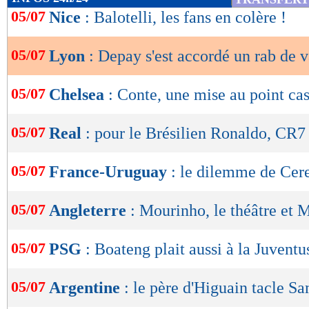
de
05/07
Nice
: Balotelli, les fans en colère !
lecture
05/07
Lyon
: Depay s'est accordé un rab de 
OK
05/07
Chelsea
: Conte, une mise au point ca
05/07
Real
: pour le Brésilien Ronaldo, CR7 
05/07
France-Uruguay
: le dilemme de Cere
05/07
Angleterre
: Mourinho, le théâtre et 
05/07
PSG
: Boateng plait aussi à la Juventu
05/07
Argentine
: le père d'Higuain tacle S