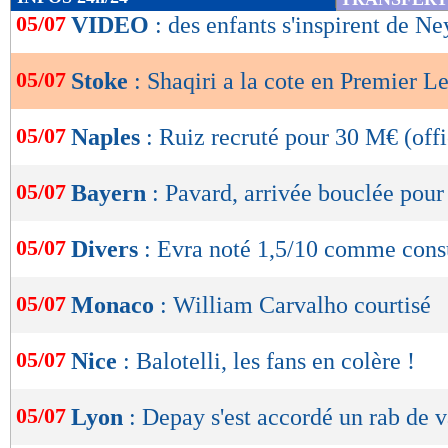
de
05/07
VIDEO
: des enfants s'inspirent de Ne
lecture
05/07
Stoke
: Shaqiri a la cote en Premier L
OK
05/07
Naples
: Ruiz recruté pour 30 M€ (offi
05/07
Bayern
: Pavard, arrivée bouclée pour
05/07
Divers
: Evra noté 1,5/10 comme cons
05/07
Monaco
: William Carvalho courtisé
05/07
Nice
: Balotelli, les fans en colère !
05/07
Lyon
: Depay s'est accordé un rab de 