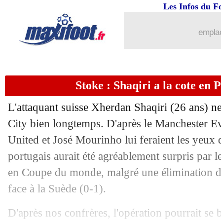
Les Infos du F
05/07
Nigeria
: Mikel, son père avait été ki
emplac
05/07
Caen
: Ninga veut "retrouver le Ninga
05/07
Espagne
: Martinez ne dirait pas non..
Stoke : Shaqiri a la cote en
05/07
Naples
: Meret recruté pour 22 M€ (off
L'attaquant suisse
Xherdan Shaqiri
(26 ans) ne
05/07
CdM
: pour Ménès, le Brésil reste fav
City bien longtemps. D'après le Manchester 
United et José Mourinho lui feraient les yeux 
05/07
PHOTO
: Abidal répond aux accusati
portugais aurait été agréablement surpris par 
en Coupe du monde, malgré une élimination dè
05/07
TFC
: Bostock recruté (officiel)
face à la Suède (0-1).
05/07
Caen
: Tchokounté en approche ?
D'après nos confrères, l'opération pourrait se