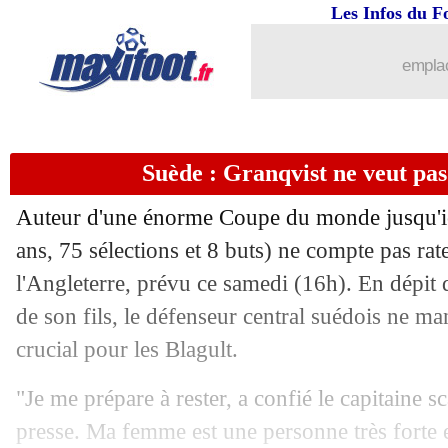
Les Infos du F
emplac
Suède : Granqvist ne veut pas 
Auteur d'une énorme Coupe du monde jusqu'ic
ans, 75 sélections et 8 buts) ne compte pas rate
l'Angleterre, prévu ce samedi (16h). En dépit
...
brèves d'AUJOURD'HUI ( 8 août 202
de son fils, le défenseur central suédois ne m
...
Liste des brèves du ven. 6 juillet 2018
crucial pour les Blagult.
"Je me prépare à rester, a confié le capitaine 
05/07
PSG
: l'hommage de Lugano à Thiago
presse. Ma femme est une personne très forte e