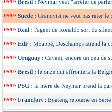
05/07
Brésil
: Neymar veut "arrêter de parle
de
lecture
05/07
Suède
: Granqvist ne veut pas rater le q
OK
05/07
Real
: l'agent de Ronaldo sort du silen
05/07
EdF
: Mbappé, Deschamps attend la c
05/07
Uruguay
: Cavani, encore un peu de su
05/07
Brésil
: le onze qui affrontera la Belg
05/07
PSG
: la mère de Neymar prend la par
05/07
Francfort
: Boateng retourne en Serie 