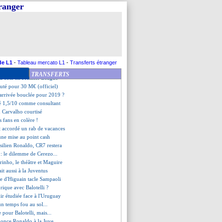
à l'entraînement de l'Uruguay
tranger
e pépite sur le départ ?
usés pour Ndombélé !
pany - "on n'a pas peur"
'Ounas imminent ?
les règles en C1 et C3
n Arfa divise...
 révélation du Japon visée
de L1
-
Tableau mercato L1
-
Transferts étranger
ants s'inspirent de Neymar...
TRANSFERTS
 la cote en Premier League
ruté pour 30 M€ (officiel)
 arrivée bouclée pour 2019 ?
é 1,5/10 comme consultant
m Carvalho courtisé
es fans en colère !
st accordé un rab de vacances
une mise au point cash
ésilien Ronaldo, CR7 restera
y
: le dilemme de Cerezo...
inho, le théâtre et Maguire
it aussi à la Juventus
re d'Higuain tacle Sampaoli
orique avec Balotelli ?
kir étudiée face à l'Uruguay
n temps fou au sol...
 pour Balotelli, mais...
nonce Ronaldo à la Juve