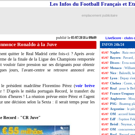
VIDEO
: Cavani 
05/07
Les Infos du Football Français et E
Barça
: encore un
05/07
Lyon
: 45 M€ ref
05/07
emplacement publicitaire
Belgique
: V. Kom
05/07
ASSE
: un prêt d
05/07
UEFA
: de nouvel
05/07
Séville
: le cas Be
05/07
publié le
05/07/2018 à 09h09
Strasbourg
: une
05/07
LiveScore
-
clubs 
VIDEO
: des enf
05/07
annonce Ronaldo à la Juve
INFOS 24h/24
Stoke
: Shaqiri a
05/07
Naples
: Ruiz rec
05/07
ment quitter le Real Madrid cette fois-ci ? Après avoir
Bayern
: Pavard,
05/07
terme de la finale de la Ligue des Champions remportée
Divers
: Evra not
05/07
t vouloir faire pression sur ses dirigeants pour obtenir
Monaco
: Willia
05/07
ues jours, l'avant-centre se retrouve annoncé avec
Nice
: Balotelli, l
05/07
Lyon
: Depay s'e
05/07
Chelsea
: Conte, 
05/07
 le président madrilène Florentino Pérez (
voir brève
Real
: pour le Br
05/07
ir ! D'après le média portugais Record, le transfert du
France-Urugua
05/07
stion d'heures ! La réunion prévue entre Pérez et l'agent
Angleterre
: Mour
05/07
 une décision selon la Sexta : il serait temps pour les
PSG
: Boateng pla
05/07
Argentine
: le pè
05/07
OM
: accord hist
05/07
e Record - "CR Juve"
EdF
: l'option Fe
05/07
Brésil
: Neymar, u
05/07
OM
: concurrence
05/07
Real
: Record an
05/07