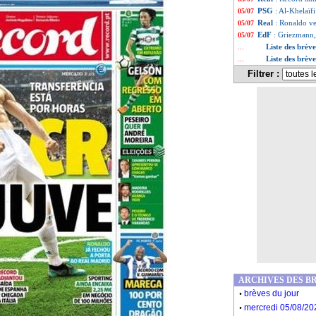
PSG
: Al-Khelaïfi
05/07
Real
: Ronaldo ve
05/07
EdF
: Griezmann,
05/07
Liste des brève
...
Liste des brève
...
Filtrer :
ARCHIVES DES B
.
brèves du jour
.
mercredi 05/08/20