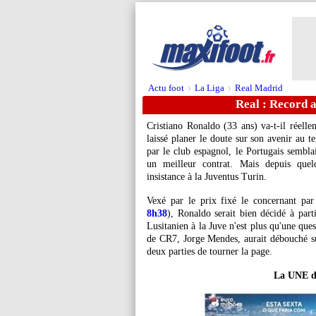
Actu foot
La Liga
Real Madrid
>
>
Real : Record 
Cristiano Ronaldo
(33 ans) va-t-il réelle
laissé planer le doute sur son avenir au 
par le club espagnol, le Portugais semblai
un meilleur contrat. Mais depuis quelq
insistance à la Juventus Turin.
Vexé par le prix fixé le concernant par
8h38
), Ronaldo serait bien décidé à part
Lusitanien à la Juve n'est plus qu'une que
de CR7, Jorge Mendes, aurait débouché sur
deux parties de tourner la page.
La UNE d