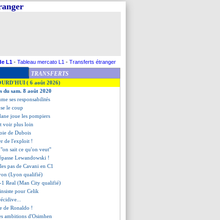
tranger
de L1
-
Tableau mercato L1
-
Transferts étranger
TRANSFERTS
OURD'HUI ( 6 août 2026)
es du sam. 8 août 2020
ume ses responsabilités
use le coup
dane joue les pompiers
t voir plus loin
joie de Dubois
r de l'exploit !
 "on sait ce qu'on veut"
épasse Lewandowski !
 les pas de Cavani en C1
yon (Lyon qualifié)
-1 Real (Man City qualifié)
insiste pour Celik
écidive...
ile de Ronaldo !
ses ambitions d'Osimhen