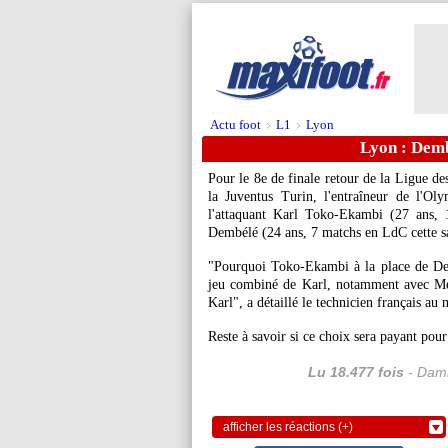
Actu foot
L1
Lyon
>
>
Lyon : Demb
Pour le 8e de finale retour de la Ligue 
la Juventus Turin, l'entraîneur de l'Ol
l'attaquant Karl
Toko-Ekambi
(27 ans, 1
Dembélé
(24 ans, 7 matchs en LdC cette s
"Pourquoi Toko-Ekambi à la place de Dem
jeu combiné de Karl, notamment avec Me
Karl", a détaillé le technicien français a
Reste à savoir si ce choix sera payant pour
Lu 18.477 fois
- Dami
afficher les réactions (+)