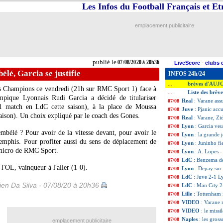
Les Infos du Football Français et E
emplacement publicitaire
publié le
07/08/2020 à 20h36
LiveScore
-
clubs 
élé, Garcia se justifie
INFOS 24h/24
brèves d'AUJ
...
des Champions ce vendredi (21h sur RMC Sport 1) face à
Liste des brèv
...
ympique Lyonnais Rudi Garcia a décidé de titulariser
Real
: Varane ass
07/08
 match en LdC cette saison), à la place de Moussa
Juve
: Pjanic acc
07/08
aison). Un choix expliqué par le coach des Gones.
Real
: Varane, Zi
07/08
Lyon
: Garcia veu
07/08
bélé ? Pour avoir de la vitesse devant, pour avoir le
Lyon
: la grande 
07/08
mphis. Pour profiter aussi du sens de déplacement de
Lyon
: Juninho fie
07/08
u micro de RMC Sport.
Lyon
: A. Lopes -
07/08
LdC
: Benzema d
07/08
 l'OL, vainqueur à l'aller (1-0).
Lyon
: Depay sur
07/08
LdC
: Juve 2-1 L
07/08
en Da Silva - 07/08/20 à 20h36
LdC
: Man City 2
07/08
Lille
: Tottenham 
07/08
VIDEO
: Varane r
07/08
VIDEO
: le miss
07/08
Naples
: les gros
07/08
emplacement publicitaire