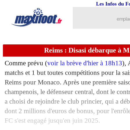
Les Infos du F
07/08
PSG
: Sévérac charge Meunier
emplac
07/08
Alkmaar
: Boadu a la cote !
07/08
Barça
: Setién s'explique pour Dembé
Reims : Disasi débarque à Mo
07/08
Bayern
: Coman absent contre Chelse
Comme prévu (
voir la brève d'hier à 18h13
),
matchs et 1 but toutes compétitions pour la s
07/08
Rangers
: Gerrard met la pression sur
Reims pour Monaco. Après une première saison
07/08
champenois, le défenseur central, dont le contr
Juve
: sous pression, Sarri évoque son
a choisi de rejoindre le club princier, qui a dé
07/08
Barça
: Arthur va rentrer, mais...
dont 2 millions d'euros de bonus, pour l'enrôle
FC s'est engagé jusqu'en juin 2025.
07/08
Ang.
: joueur de la saison, les nommés 