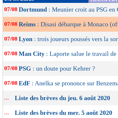
de
07/08
Dortmund
: Meunier croit au PSG en
lecture
OK
07/08
Reims
: Disasi débarque à Monaco (off
07/08
Lyon
: trois joueurs poussés vers la sor
07/08
Man City
: Laporte salue le travail d
07/08
PSG
: un doute pour Kehrer ?
07/08
EdF
: Anelka se prononce sur Benzem
...
Liste des brèves du jeu. 6 août 2020
...
Liste des brèves du mer. 5 août 2020