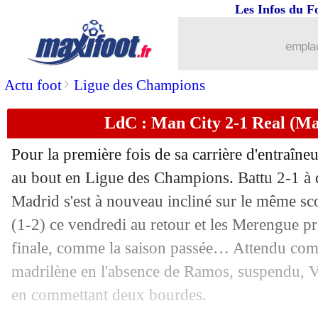
Les Infos du F
emplac
>
Actu foot
Ligue des Champions
LdC : Man City 2-1 Real (Man
Pour la première fois de sa carrière d'entraîne
au bout en Ligue des Champions. Battu 2-1 à do
Madrid s'est à nouveau incliné sur le même sc
...
brèves d'AUJOURD'HUI ( 7 août 202
(1-2) ce vendredi au retour et les Merengue pr
finale, comme la saison passée… Attendu comm
...
Liste des brèves du sam. 8 août 2020
madrilène en l'absence de Ramos, suspendu, V
en commettant deux bourdes.
07/08
Real
: Varane assume ses responsabilit