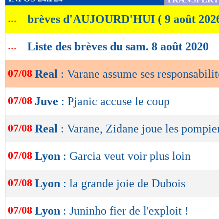
de
...
brèves d'AUJOURD'HUI ( 9 août 202
lecture
OK
...
Liste des brèves du sam. 8 août 2020
07/08
Real
: Varane assume ses responsabilit
07/08
Juve
: Pjanic accuse le coup
07/08
Real
: Varane, Zidane joue les pompie
07/08
Lyon
: Garcia veut voir plus loin
07/08
Lyon
: la grande joie de Dubois
07/08
Lyon
: Juninho fier de l'exploit !