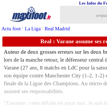
Les Infos du F
emplac
>
>
Actu foot
La Liga
Real Madrid
Real : Varane assume ses r
Auteur de deux grosses erreurs sur les deux b
lors de la manche retour, le défenseur centra
Varane
(27 ans, 8 matchs en LdC pour la sai
son équipe contre Manchester City (1-2, 1-2) 
finale de la Ligue des Champions. Au micro de
assumé ses responsabilités.
"J'assume : cette défaite est pour moi. Je suis 