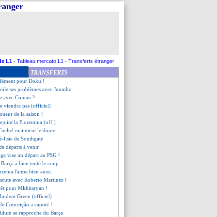
tranger
 dans le viseur du PSG ?
Galtier détaille ses options
 reprend Garcia !
projette... à Paris
 Naples, Galtier hésite
écidé de partir !
Garcia en rajoute une couche
de L1
-
Tableau mercato L1
-
Transferts étranger
rs Montpellier ?
TRANSFERTS
ore la sortie de Garcia !
 dément pour Doku !
voile ses problèmes avec Juninho
ue avec Coman ?
e viendra pas (officiel)
oueur de la saison !
ejoint la Fiorentina (off.)
Tuchel maintient le doute
ré-liste de Southgate
de départs à venir
ga vise un départ au PSG !
 Barça a bien tenté le coup
nzema l'aime bien aussi
iscute avec Roberto Martinez !
érêt pour Mkhitaryan !
blindent Green (officiel)
e de Conceição a capoté !
aldum se rapproche du Barça