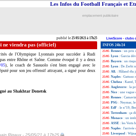
Les Infos du Football Français et E
Leipzig
: Mukiélé
25/05
Lille
: son futur, 
25/05
Lyon
: Guimaraes
25/05
emplacement publicitaire
PSG
: Rafinha se 
25/05
Lille
: OL, Nice ou
25/05
Lille
: Galtier a d
25/05
Lyon
: Juninho, 
25/05
publié le
25/05/2021 à 17h25
LiveScore
-
clubs 
OM
: Germain ve
25/05
 ne viendra pas (officiel)
INFOS 24h/24
Lyon
: Aulas dépl
25/05
Rennes
: un prix
25/05
ités de l'Olympique Lyonnais pour succéder à Rudi
Lyon
: Garcia dé
25/05
 pas entre Rhône et Saône. Comme évoqué il y a deux
Bayern
: un risq
25/05
/05
), le coach de Sassuolo s'est bien engagé avec le
Lyon
: De Zerbi n
25/05
éputé pour son jeu offensif attrayant, a signé pour deux
All.
: Håland élu j
25/05
Naples
: Gattuso r
25/05
Chelsea
: Kanté, 
25/05
Angleterre
: la p
25/05
igné au Shakhtar Donetsk
Nice
: une vague 
25/05
Rennes
: Camavin
25/05
PSG
: Neymar, le
25/05
EdF
: le n°19, Be
25/05
Tottenham
: ça d
25/05
Monaco
: un int
25/05
ASSE
: les Verts 
25/05
Naples
: l'arrivé
25/05
Liverpool
: Wijn
25/05
ain Rigaux - 25/05/21 à 17h25