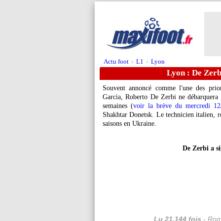
Actu foot
L1
Lyon
>
>
Lyon : De Zerbi
Souvent annoncé comme l'une des prior
Garcia, Roberto De Zerbi ne débarquera
semaines (
voir la brève du mercredi 12
Shakhtar Donetsk. Le technicien italien, r
saisons en Ukraine.
De Zerbi a s
Lu 21.144 fois
- Rom