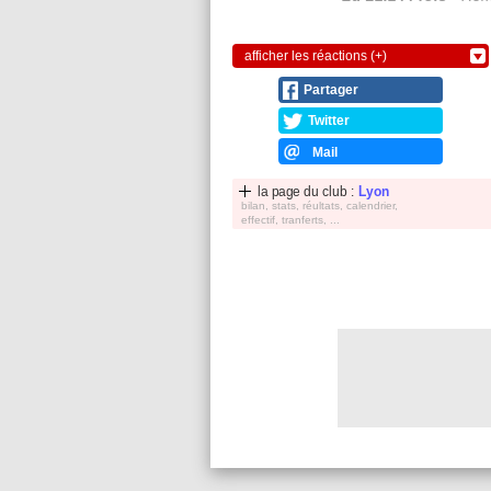
afficher les réactions (+)
Partager
Twitter
Mail
la page du club :
Lyon
bilan, stats, réultats, calendrier,
effectif, tranferts, ...