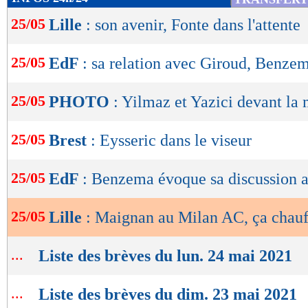
de
25/05
Lille
: son avenir, Fonte dans l'attente
lecture
OK
25/05
EdF
: sa relation avec Giroud, Benzem
25/05
PHOTO
: Yilmaz et Yazici devant la
25/05
Brest
: Eysseric dans le viseur
25/05
EdF
: Benzema évoque sa discussion
25/05
Lille
: Maignan au Milan AC, ça chauf
...
Liste des brèves du lun. 24 mai 2021
...
Liste des brèves du dim. 23 mai 2021