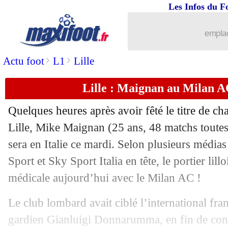
Les Infos du F
25/05
Liverpool
: Wijnaldum se rapproche 
emplac
25/05
OM
: le Real entre dans la danse pour
>
>
Actu foot
L1
Lille
25/05
L1
: Neymar absent des 23 par Maxifo
Lille : Maignan au Milan AC
25/05
Lyon
: Dembélé ne compte pas reveni
Quelques heures après avoir fêté le titre de 
Lille, Mike Maignan (25 ans, 48 matchs toutes
25/05
Barça
: Suarez dézingue Bartomeu e
sera en Italie ce mardi. Selon plusieurs médias 
25/05
Sport et Sky Sport Italia en tête, le portier lillo
PSG
: Ruiz-Atil annonce son départ (o
médicale aujourd’hui avec le Milan AC !
25/05
Barça
: réunion ce mardi pour Koema
Le club lombard avait ciblé l’international fra
25/05
PSG
: Rafinha déjà poussé vers la sort
gardien Gianluigi Donnarumma, en fin de cont