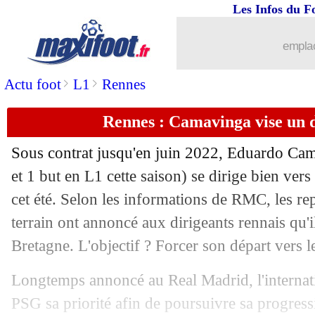
Les Infos du F
25/05
Lille
: son futur, Galtier détaille ses o
emplac
25/05
Lyon
: Guimaraes reprend Garcia !
>
>
Actu foot
L1
Rennes
25/05
PSG
: Rafinha se projette... à Paris
Rennes : Camavinga vise un 
25/05
Lille
: OL, Nice ou Naples, Galtier hés
Sous contrat jusqu'en juin 2022, Eduardo Ca
25/05
Lille
: Galtier a décidé de partir !
et 1 but en L1 cette saison) se dirige bien ver
cet été. Selon les informations de RMC, les re
25/05
Lyon
: Juninho, Garcia en rajoute une
terrain ont annoncé aux dirigeants rennais qu'i
Bretagne. L'objectif ? Forcer son départ vers 
25/05
OM
: Germain vers Montpellier ?
Longtemps annoncé au Real Madrid, l'internatio
25/05
Lyon
: Aulas déplore la sortie de Garci
PSG sa priorité afin de poursuivre sa progressi