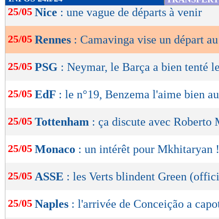
de
25/05
Nice
: une vague de départs à venir
lecture
25/05
Rennes
: Camavinga vise un départ au
OK
25/05
PSG
: Neymar, le Barça a bien tenté l
25/05
EdF
: le n°19, Benzema l'aime bien au
25/05
Tottenham
: ça discute avec Roberto 
25/05
Monaco
: un intérêt pour Mkhitaryan 
25/05
ASSE
: les Verts blindent Green (offici
25/05
Naples
: l'arrivée de Conceição a capo