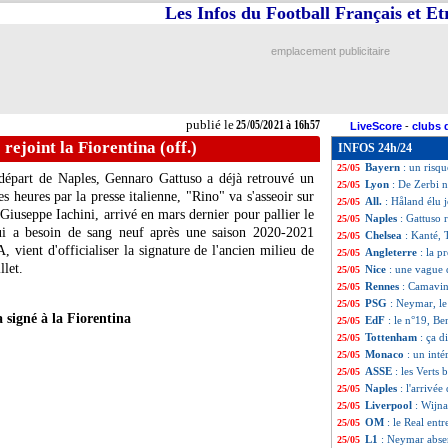
Les Infos du Football Français et E
Lyon
: Guimaraes
25/05
PSG
: Rafinha se 
25/05
Lille
: OL, Nice ou
25/05
emplacement publicitaire
Lille
: Galtier a d
25/05
Lyon
: Juninho, 
25/05
OM
: Germain ve
25/05
Lyon
: Aulas dépl
25/05
publié le
25/05/2021 à 16h57
LiveScore
-
clubs 
Rennes
: un prix
25/05
rejoint la Fiorentina (off.)
INFOS 24h/24
Lyon
: Garcia dé
25/05
Bayern
: un risq
25/05
 départ de Naples, Gennaro Gattuso a déjà retrouvé un
Lyon
: De Zerbi n
25/05
heures par la presse italienne, "Rino" va s'asseoir sur
All.
: Håland élu j
25/05
Giuseppe Iachini, arrivé en mars dernier pour pallier le
Naples
: Gattuso r
25/05
qui a besoin de sang neuf après une saison 2020-2021
Chelsea
: Kanté, 
25/05
, vient d'officialiser la signature de l'ancien milieu de
Angleterre
: la p
25/05
llet.
Nice
: une vague 
25/05
Rennes
: Camavin
25/05
PSG
: Neymar, le
25/05
 signé à la Fiorentina
EdF
: le n°19, Be
25/05
Tottenham
: ça d
25/05
Monaco
: un int
25/05
ASSE
: les Verts 
25/05
Naples
: l'arrivé
25/05
Liverpool
: Wijn
25/05
OM
: le Real ent
25/05
L1
: Neymar abse
25/05