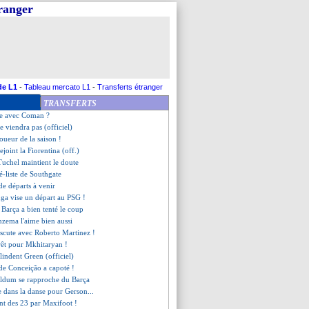
tranger
 reprend Garcia !
projette... à Paris
 Naples, Galtier hésite
écidé de partir !
Garcia en rajoute une couche
rs Montpellier ?
ore la sortie de Garcia !
de L1
-
Tableau mercato L1
-
Transferts étranger
 dément pour Doku !
TRANSFERTS
voile ses problèmes avec Juninho
ue avec Coman ?
e viendra pas (officiel)
oueur de la saison !
ejoint la Fiorentina (off.)
Tuchel maintient le doute
ré-liste de Southgate
de départs à venir
ga vise un départ au PSG !
 Barça a bien tenté le coup
nzema l'aime bien aussi
iscute avec Roberto Martinez !
érêt pour Mkhitaryan !
blindent Green (officiel)
e de Conceição a capoté !
aldum se rapproche du Barça
re dans la danse pour Gerson...
nt des 23 par Maxifoot !