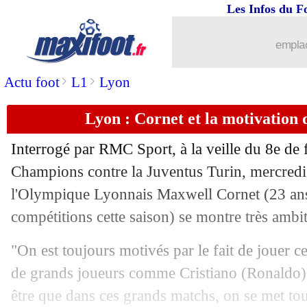
Les Infos du F
25/02
Monaco
: Martins, verdict rendu le 5 
emplac
25/02
Chelsea
: Dugarry n'enterre pas Girou
>
>
Actu foot
L1
Lyon
25/02
LdC
: Chelsea-Bayern, les compos
Lyon : Cornet et la motivation
25/02
LdC
: Naples-Barça, les compos
Interrogé par RMC Sport, à la veille du 8e de f
25/02
PSG
: Bulka raconte les blagues de T
Champions contre la Juventus Turin, mercredi (
l'Olympique Lyonnais
Maxwell Cornet
(23 ans
25/02
Dortmund
: Reus de retour pour Paris
compétitions cette saison) se montre très ambit
25/02
Real
: les vérités de Ramos sur son av
"On est toujours motivés par le fait de jouer c
de grands joueurs comme Cristiano (Ronaldo)
25/02
Barça
: Maradona adoube Messi !
être que dans ces grands matchs, on se met to