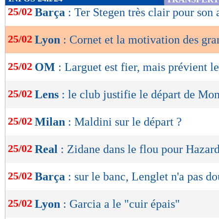
de
25/02
Barça
: Ter Stegen très clair pour son 
lecture
25/02
Lyon
: Cornet et la motivation des gr
OK
25/02
OM
: Larguet est fier, mais prévient l
25/02
Lens
: le club justifie le départ de Mo
25/02
Milan
: Maldini sur le départ ?
25/02
Real
: Zidane dans le flou pour Hazard
25/02
Barça
: sur le banc, Lenglet n'a pas do
25/02
Lyon
: Garcia a le "cuir épais"