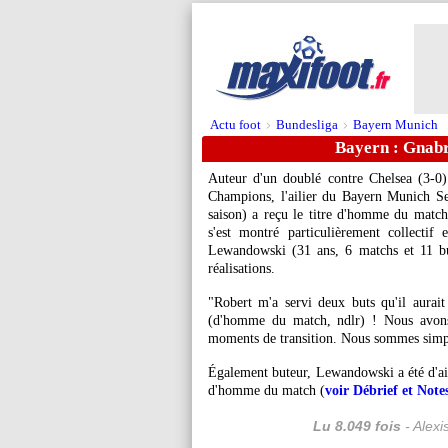
Actu foot
Bundesliga
Bayern Munich
>
>
Bayern : Gnab
Auteur d'un doublé contre Chelsea (3-0)
Champions, l'ailier du Bayern Munich
S
saison) a reçu le titre d'homme du match
s'est montré particulièrement collecti
Lewandowski
(31 ans, 6 matchs et 11 bu
réalisations.
"Robert m'a servi deux buts qu'il aurai
(d'homme du match, ndlr) ! Nous avons 
moments de transition. Nous sommes simpl
Également buteur, Lewandowski a été d'aill
d'homme du match (
voir Débrief et Notes
Lu 8.049 fois
- Alexi