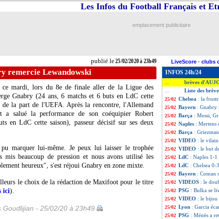
Les Infos du Football Français et E
emplacement publicitaire
publié le
25/02/2020 à 23h49
LiveScore
-
clubs 
ry remercie Lewandowski
INFOS 24h/24
brèves d'AUJ
...
 ce mardi, lors du 8e de finale aller de la Ligue des
Liste des brèv
...
erge Gnabry
(24 ans, 6 matchs et 6 buts en LdC cette
Chelsea
: la frus
25/02
 de la part de l'UEFA. Après la rencontre, l'Allemand
Bayern
: Gnabry
25/02
f et a salué la performance de son coéquipier
Robert
Barça
: Messi, G
25/02
ts en LdC cette saison), passeur décisif sur ses deux
Naples
: Mertens 
25/02
Barça
: Griezman
25/02
VIDEO
: le vila
25/02
t pu marquer lui-même. Je peux lui laisser le trophée
VIDEO
: le but 
25/02
mis beaucoup de pression et nous avons utilisé les
LdC
: Naples 1-1 
25/02
ement heureux", s'est réjoui Gnabry en zone mixte.
LdC
: Chelsea 0-
25/02
Bayern
: Coman s
25/02
eurs le choix de la rédaction de Maxifoot pour le titre
VIDEOS
: le do
25/02
 ici
).
PSG
: Bulka se li
25/02
VIDEO
: le bijo
25/02
Lyon
: Garcia éca
s Goudlijian - 25/02/20 à 23h49
25/02
PSG
: Ménès a re
25/02