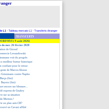
tranger
de L1
-
Tableau mercato L1
-
Transferts étranger
TRANSFERTS
OURD'HUI ( 9 août 2026)
es du mer. 26 février 2020
tration de Giroud
 remercie Lewandowski
riezmann voit du progrès
co-meilleur buteur historique
n confiant pour le retour
in geste de Marcos Alonso
de Griezmann contre Naples
Barça (fini)
3 Bayern (fini)
ort encore sur blessure...
ublé express de Gnabry
vre sur sa situation
u de Mertens !
rte un plan anti-CR7
trouvé un Cavani affûté