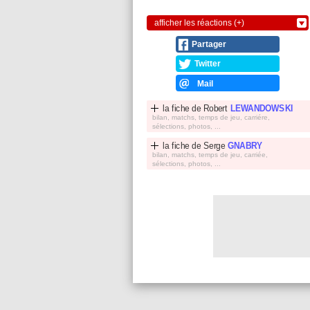
afficher les réactions (+)
Partager
Twitter
Mail
la fiche de
Robert
LEWANDOWSKI
bilan, matchs, temps de jeu, carriére,
sélections, photos, ...
la fiche de
Serge
GNABRY
bilan, matchs, temps de jeu, carriée,
sélections, photos, ...