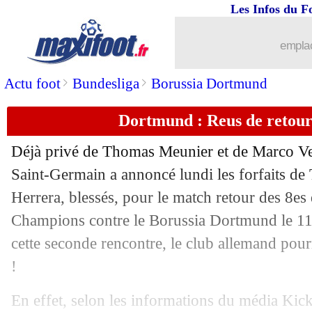
Les Infos du F
25/02
Naples
: Mertens co-meilleur buteur h
emplac
25/02
Barça
: Griezmann confiant pour le re
>
>
Actu foot
Bundesliga
Borussia Dortmund
25/02
VIDEO
: le vilain geste de Marcos Al
Dortmund : Reus de retour
25/02
VIDEO
: le but de Griezmann contre 
Déjà privé de Thomas Meunier et de Marco Verr
25/02
LdC
: Naples 1-1 Barça (fini)
Saint-Germain a annoncé lundi les forfaits de
Herrera, blessés, pour le match retour des 8es 
25/02
LdC
: Chelsea 0-3 Bayern (fini)
Champions contre le Borussia Dortmund le 11
cette seconde rencontre, le club allemand pourr
25/02
Bayern
: Coman sort encore sur blessur
!
25/02
VIDEOS
: le doublé express de Gnabr
En effet, selon les informations du média Kick