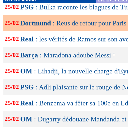
de
25/02
PSG
: Bulka raconte les blagues de T
lecture
25/02
Dortmund
: Reus de retour pour Paris
OK
25/02
Real
: les vérités de Ramos sur son av
25/02
Barça
: Maradona adoube Messi !
25/02
OM
: Lihadji, la nouvelle charge d'Ey
25/02
PSG
: Adli plaisante sur le rouge de 
25/02
Real
: Benzema va fêter sa 100e en L
25/02
OM
: Dugarry dédouane Mandanda et