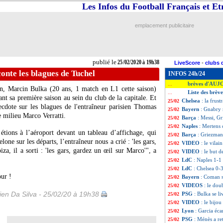
Les Infos du Football Français et E
emplacement publicitaire
publié le
25/02/2020 à 19h38
LiveScore
-
clubs 
onte les blagues de Tuchel
INFOS 24h/24
brèves d'AUJ
...
in,
Marcin Bulka
(20 ans, 1 match en L1 cette saison)
Liste des brèv
...
ant sa première saison au sein du club de la capitale. Et
Chelsea
: la frus
25/02
cdote sur les blagues de l'entraîneur parisien Thomas
Bayern
: Gnabry
25/02
e milieu Marco Verratti.
Barça
: Messi, G
25/02
Naples
: Mertens 
25/02
tions à l’aéroport devant un tableau d’affichage, qui
Barça
: Griezman
25/02
one sur les départs, l’entraîneur nous a crié : 'les gars,
VIDEO
: le vila
25/02
a, il a sorti : 'les gars, gardez un œil sur Marco'", a
VIDEO
: le but 
25/02
LdC
: Naples 1-1 
25/02
LdC
: Chelsea 0-
25/02
our !
Bayern
: Coman s
25/02
VIDEOS
: le do
25/02
en Da Silva - 25/02/20 à 19h38
PSG
: Bulka se li
25/02
VIDEO
: le bijo
25/02
Lyon
: Garcia éca
25/02
PSG
: Ménès a re
25/02