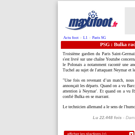
Actu foot
L1
Paris SG
>
>
PSG : Bulka rac
Troisième gardien du Paris Saint-Germa
s'est livré sur une chaîne Youtube concern
le Polonais a notamment raconté une ane
Tuchel au sujet de l'attaquant Neymar et l
"Une fois en revenant d’un match, nous é
annonçait les départs. Quand on a vu Barcel
attention à Neymar'. Et quand on a vu Ibiz
confié Bulka en se marrant.
Le technicien allemand a le sens de l'hum
Lu 22.448 fois
- Dami
afficher les réactions (+)