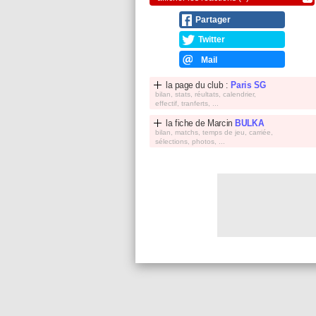
Partager
Twitter
Mail
la page du club :
Paris SG
bilan, stats, réultats, calendrier,
effectif, tranferts, ...
la fiche de
Marcin
BULKA
bilan, matchs, temps de jeu, carriée,
sélections, photos, ...