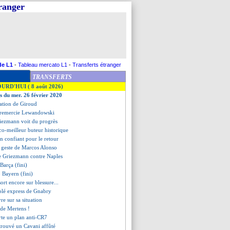
tranger
de L1
-
Tableau mercato L1
-
Transferts étranger
TRANSFERTS
OURD'HUI ( 8 août 2026)
es du mer. 26 février 2020
tration de Giroud
 remercie Lewandowski
riezmann voit du progrès
co-meilleur buteur historique
n confiant pour le retour
in geste de Marcos Alonso
de Griezmann contre Naples
Barça (fini)
3 Bayern (fini)
ort encore sur blessure...
ublé express de Gnabry
vre sur sa situation
u de Mertens !
rte un plan anti-CR7
trouvé un Cavani affûté