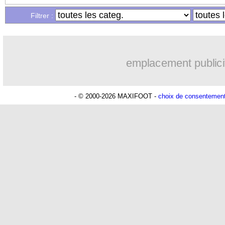
Filtrer :
12/12
C4
: les résultats de la soirée
12/12
C3
: Lyon 3-2 Francfort (fini)
emplacement publici
12/12
Arsenal
: la nouvelle pique d'Evra
- © 2000-2026 MAXIFOOT -
choix de consentemen
12/12
Nice
: Haise jette l'éponge en C3
12/12
Man Utd
: Højlund demande du temp
12/12
Barça
: Christensen sur le marché
12/12
Nice
: les mots forts de Diop
12/12
C3
: RU St Gilloise 2-1 Nice (fini)