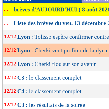
de
...
brèves d'AUJOURD'HUI ( 8 août 202
lecture
OK
...
Liste des brèves du ven. 13 décembre 
12/12
Lyon
: Tolisso espère confirmer contr
12/12
Lyon
: Cherki veut profiter de la dyn
12/12
Lyon
: Cherki flou sur son avenir
12/12
C3
: le classement complet
12/12
C4
: le classement complet
12/12
C3
: les résultats de la soirée