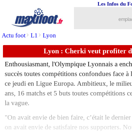
Les Infos du F
emplac
>
>
Actu foot
L1
Lyon
Lyon : Cherki veut profiter 
Enthousiasmant, l'Olympique Lyonnais a ench
succès toutes compétitions confondues face à l
ce jeudi en Ligue Europa. Ambitieux, le mili
ans, 16 matchs et 5 buts toutes compétitions ce
la vague.
"On avait envie de bien faire, c’était le dernie
on avait envie de satisfaire nos supporters. 