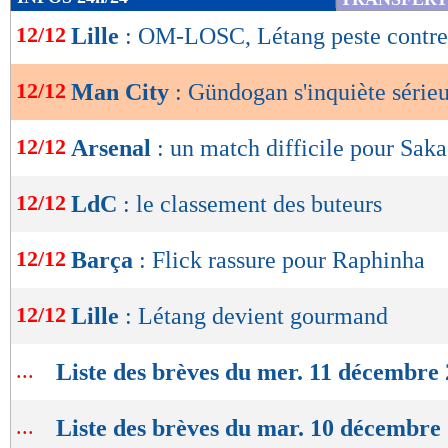
de
12/12
Lille
: OM-LOSC, Létang peste contre 
lecture
OK
12/12
Man City
: Gündogan s'inquiète séri
12/12
Arsenal
: un match difficile pour Saka
12/12
LdC
: le classement des buteurs
12/12
Barça
: Flick rassure pour Raphinha
12/12
Lille
: Létang devient gourmand
...
Liste des brèves du mer. 11 décembre
...
Liste des brèves du mar. 10 décembre