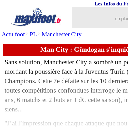
Les Infos du F
12/12
Lyon
: Cherki adore Fofana
emplac
12/12
LFP
: Mbappé, le coup de gueule de l
>
>
Actu foot
PL
Manchester City
12/12
Brest
: Lala et Camara ont prolongé (o
Man City : Gündogan s'inquiè
12/12
Affaire Mbappé
: la procureure s'exp
Sans solution, Manchester City a sombré un pe
mordant la poussière face à la Juventus Turin 
12/12
Dortmund
: Sahin s'alarme pour Schl
Champions. Cette 7e défaite sur les 10 dernie
12/12
toutes compétitions confondues interroge le m
Arsenal
: Arteta encense l'incroyable 
ans, 6 matchs et 2 buts en LdC cette saison), in
12/12
PSG
: le club peut être éliminé dès Cit
siens...
12/12
OM
: Wahi, Maupay sent une bonne c
"J’ai l’impression que chaque attaque que no