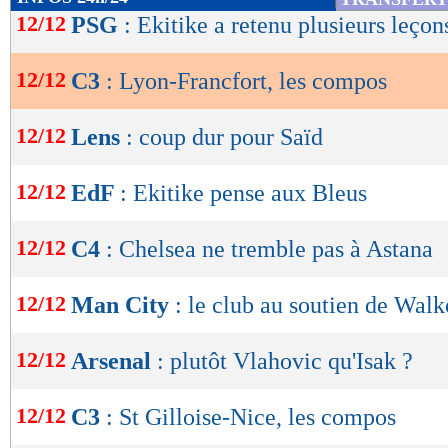
de
12/12
PSG
: Ekitike a retenu plusieurs leçon
lecture
12/12
C3
: Lyon-Francfort, les compos
OK
12/12
Lens
: coup dur pour Saïd
12/12
EdF
: Ekitike pense aux Bleus
12/12
C4
: Chelsea ne tremble pas à Astana
12/12
Man City
: le club au soutien de Walk
12/12
Arsenal
: plutôt Vlahovic qu'Isak ?
12/12
C3
: St Gilloise-Nice, les compos