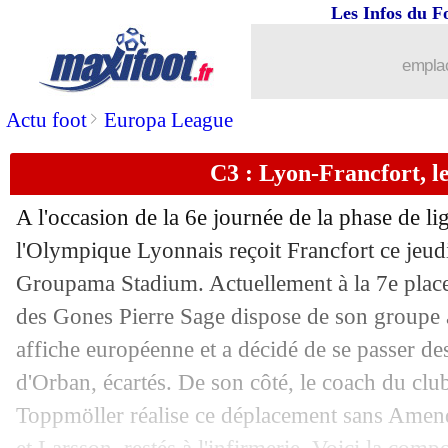
Les Infos du F
...
brèves d'AUJOURD'HUI ( 6 août 202
emplac
...
Liste des brèves du ven. 13 décembre 
>
Actu foot
Europa League
12/12
Lyon
: Tolisso espère confirmer contr
C3 : Lyon-Francfort, l
12/12
Lyon
: Cherki veut profiter de la dyn
A l'occasion de la 6e journée de la phase de l
12/12
Lyon
: Cherki flou sur son avenir
l'Olympique Lyonnais reçoit Francfort ce jeud
Groupama Stadium. Actuellement à la 7e place 
12/12
C3
: le classement complet
des Gones Pierre Sage dispose de son groupe 
affiche européenne et a décidé de se passer de
12/12
C4
: le classement complet
d'Orban, écartés. De son côté, le coach du cl
Toppmöller réalise ce déplacement sans Ame
12/12
C3
: les résultats de la soirée