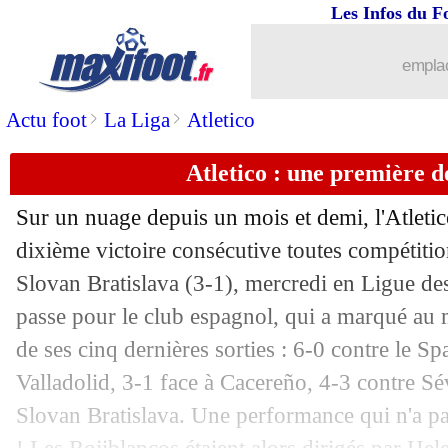
Les Infos du F
12/12
Nice
: les mots forts de Diop
emplac
12/12
C3
: RU St Gilloise 2-1 Nice (fini)
>
>
Actu foot
La Liga
Atletico
12/12
PSG
: Ekitike a retenu plusieurs leçon
Atletico : une première d
12/12
C3
: Lyon-Francfort, les compos
Sur un nuage depuis un mois et demi, l'Atleti
12/12
Lens
: coup dur pour Saïd
dixième victoire consécutive toutes compétiti
Slovan Bratislava (3-1), mercredi en Ligue d
12/12
EdF
: Ekitike pense aux Bleus
passe pour le club espagnol, qui a marqué au 
de ses cinq dernières sorties : 6-0 contre le S
12/12
C4
: Chelsea ne tremble pas à Astana
Valladolid, 3-1 face à Cacereño, 4-3 contre Sév
Slovan Bratislava. Une performance qui n'a pas
12/12
Man City
: le club au soutien de Walk