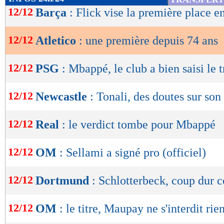
de
12/12
Barça
: Flick vise la première place e
lecture
12/12
Atletico
: une première depuis 74 ans
OK
12/12
PSG
: Mbappé, le club a bien saisi le 
12/12
Newcastle
: Tonali, des doutes sur son 
12/12
Real
: le verdict tombe pour Mbappé
12/12
OM
: Sellami a signé pro (officiel)
12/12
Dortmund
: Schlotterbeck, coup dur 
12/12
OM
: le titre, Maupay ne s'interdit rie