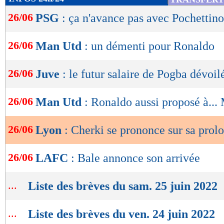
de
26/06
PSG
: ça n'avance pas avec Pochettino
lecture
OK
26/06
Man Utd
: un démenti pour Ronaldo
26/06
Juve
: le futur salaire de Pogba dévoil
26/06
Man Utd
: Ronaldo aussi proposé à...
26/06
Lyon
: Cherki se prononce sur sa prol
26/06
LAFC
: Bale annonce son arrivée
...
Liste des brèves du sam. 25 juin 2022
...
Liste des brèves du ven. 24 juin 2022