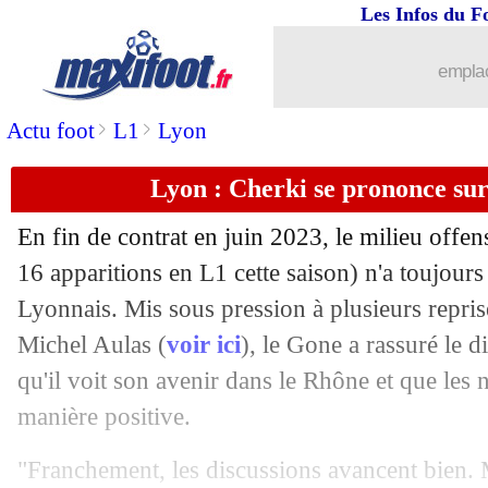
Les Infos du F
26/06
PSG
: Neymar, la position tranchée de
emplac
26/06
Chelsea
: Lyon et l'OM à l'affût pour 
>
>
Actu foot
L1
Lyon
26/06
West Ham
: Lingard devrait revenir
Lyon : Cherki se prononce sur
26/06
PSG
: Neymar n'exclut plus un départ 
En fin de contrat en juin 2023, le milieu offe
16 apparitions en L1 cette saison) n'a toujour
26/06
Monaco
: Diop sur le départ
Lyonnais. Mis sous pression à plusieurs repris
26/06
Michel Aulas (
voir ici
), le Gone a rassuré le 
Bayern
: Lewandowski, c'est 60 M€ !
qu'il voit son avenir dans le Rhône et que les
26/06
Juve
: déjà des regrets pour Dybala ?
manière positive.
26/06
LAFC
: Bale va rapporter 50 000$ à.
"Franchement, les discussions avancent bien. M