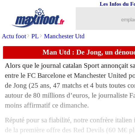
Les Infos du F
emplac
>
>
Actu foot
PL
Manchester Utd
Man Utd : De Jong, un dénou
Alors que le journal catalan Sport annonçait
entre le FC Barcelone et Manchester United po
de Jong (25 ans, 47 matchs et 4 buts toutes co
autour de 80 millions d’euros, le journaliste
moins affirmatif ce dimanche.
...
brèves d'AUJOURD'HUI ( 8 août 202
Réputé pour sa fiabilité, notre confrère italien 
...
Liste des brèves du lun. 27 juin 2022
de la première offre des Red Devils (60 M€ pl