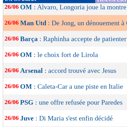
de
26/06
OM
: Alvaro, Longoria joue la montre
lecture
26/06
Man Utd
: De Jong, un dénouement à
OK
26/06
Barça
: Raphinha accepte de patienter
26/06
OM
: le choix fort de Lirola
26/06
Arsenal
: accord trouvé avec Jesus
26/06
OM
: Caleta-Car a une piste en Italie
26/06
PSG
: une offre refusée pour Paredes
26/06
Juve
: Di Maria s'est enfin décidé