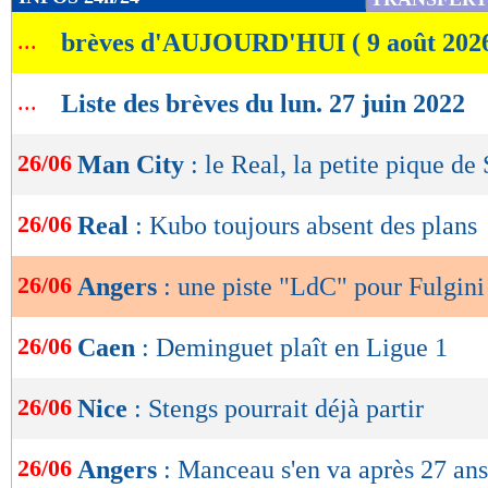
de
...
brèves d'AUJOURD'HUI ( 9 août 202
lecture
OK
...
Liste des brèves du lun. 27 juin 2022
26/06
Man City
: le Real, la petite pique de
26/06
Real
: Kubo toujours absent des plans
26/06
Angers
: une piste "LdC" pour Fulgini
26/06
Caen
: Deminguet plaît en Ligue 1
26/06
Nice
: Stengs pourrait déjà partir
26/06
Angers
: Manceau s'en va après 27 ans 