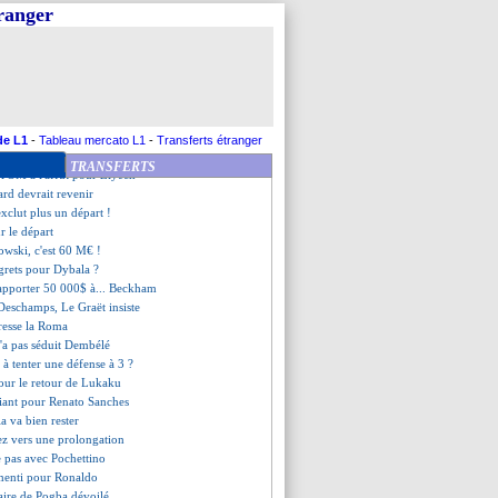
trouvé avec Jesus
tranger
 une piste en Italie
refusée pour Paredes
'est enfin décidé
pousse depuis janvier ?
r limogé à J-1 (officiel)
ietnamien" va signer
e en D2 néerlandaise (off.)
de L1
-
Tableau mercato L1
-
Transferts étranger
 position tranchée de Rai
TRANSFERTS
 l'OM à l'affût pour Ziyech
ard devrait revenir
xclut plus un départ !
r le départ
wski, c'est 60 M€ !
egrets pour Dybala ?
rapporter 50 000$ à... Beckham
 Deschamps, Le Graët insiste
éresse la Roma
 n'a pas séduit Dembélé
t à tenter une défense à 3 ?
pour le retour de Lukaku
iant pour Renato Sanches
la va bien rester
ez vers une prolongation
e pas avec Pochettino
menti pour Ronaldo
alaire de Pogba dévoilé