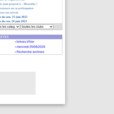
do aussi proposé à... Mourinho !
 prononce sur sa prolongation
once son arrivée
es du sam. 25 juin 2022
es du ven. 24 juin 2022
REVES
.
brèves d'hier
.
mercredi 05/08/2026
.
Recherche archives