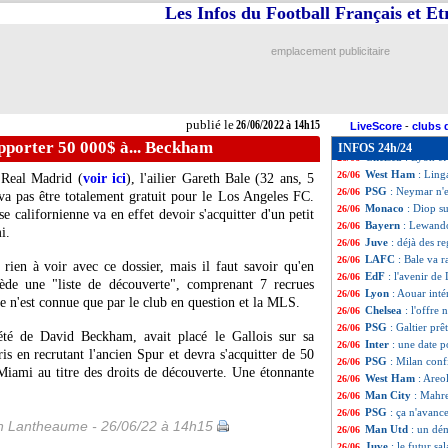
Arsenal
: accord 
26/06
Les Infos du Football Français et E
OM
: Caleta-Car a
26/06
PSG
: une offre 
26/06
emplacement publicitaire
Juve
: Di Maria s
26/06
Barça
: B. Silva 
26/06
Lorient
: Pélissie
26/06
Pau
: le "Messi v
26/06
publié le
26/06/2022 à 14h15
Nantes
: Limbomb
26/06
LiveScore
-
clubs 
PSG
: Neymar, la
26/06
pporter 50 000$ à... Beckham
INFOS 24h/24
Chelsea
: Lyon et
26/06
West Ham
: Ling
26/06
 Real Madrid (
voir ici
), l'ailier Gareth Bale (32 ans, 5
PSG
: Neymar n'e
26/06
va pas être totalement gratuit pour le Los Angeles FC.
Monaco
: Diop su
26/06
e californienne va en effet devoir s'acquitter d'un petit
Bayern
: Lewando
26/06
i.
Juve
: déjà des r
26/06
LAFC
: Bale va 
26/06
 rien à voir avec ce dossier, mais il faut savoir qu'en
EdF
: l'avenir de
26/06
de une "liste de découverte", comprenant 7 recrues
Lyon
: Aouar int
26/06
ste n'est connue que par le club en question et la MLS.
Chelsea
: l'offre
26/06
PSG
: Galtier prê
26/06
iété de David Beckham, avait placé le Gallois sur sa
Inter
: une date 
26/06
s en recrutant l'ancien Spur et devra s'acquitter de 50
PSG
: Milan conf
26/06
Miami au titre des droits de découverte. Une étonnante
West Ham
: Areo
26/06
Man City
: Mahr
26/06
PSG
: ça n'avanc
26/06
 Lantheaume - 26/06/22 à 14h15
Man Utd
: un dé
26/06
Juve
: le futur s
26/06