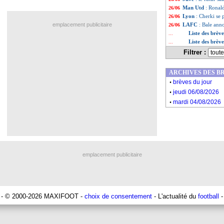
Man Utd
: Ronal
26/06
Lyon
: Cherki se
26/06
emplacement publicitaire
LAFC
: Bale ann
26/06
Liste des brèv
...
Liste des brèv
...
Filtrer :
ARCHIVES DES B
.
brèves du jour
.
jeudi 06/08/2026
.
mardi 04/08/2026
emplacement publicitaire
- © 2000-2026 MAXIFOOT -
choix de consentement
- L'actualité du
football
-