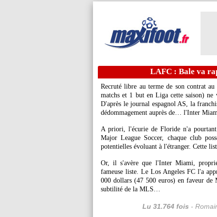
LAFC : Bale va ra
Recruté libre au terme de son contrat au
matchs et 1 but en Liga cette saison) ne 
D'après le journal espagnol AS, la franchis
dédommagement auprès de… l'Inter Miam
A priori, l'écurie de Floride n'a pourtant
Major League Soccer, chaque club possè
potentielles évoluant à l'étranger. Cette li
Or, il s'avère que l'Inter Miami, propr
fameuse liste. Le Los Angeles FC l'a appri
000 dollars (47 500 euros) en faveur de 
subtilité de la MLS…
Lu 31.764 fois
- Romain