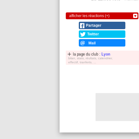
afficher les réactions (+)
Partager
Twitter
Mail
la page du club :
Lyon
bilan, stats, réultats, calendrier,
effectif, tranferts, ...