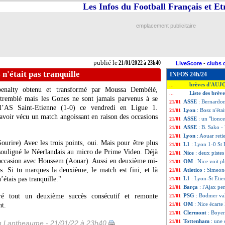
Les Infos du Football Français et E
emplacement publicitaire
publié le
21/01/2022 à 23h40
LiveScore
-
clubs 
 n'était pas tranquille
INFOS 24h/24
brèves d'AUJ
...
penalty obtenu et transformé par Moussa Dembélé,
Liste des brèv
...
tremblé mais les Gones ne sont jamais parvenus à se
ASSE
: Bernardoni
21/01
 l’AS Saint-Etienne (1-0) ce vendredi en Ligue 1.
Lyon
: Bosz n'étai
21/01
avoir vécu un match angoissant en raison des occasions
ASSE
: un "lionc
21/01
ASSE
: B. Sako - 
21/01
Lyon
: Aouar retie
21/01
ourire) Avec les trois points, oui. Mais pour être plus
L1
: Lyon 1-0 St 
21/01
a souligné le Néerlandais au micro de Prime Video. Déjà
Nice
: deux pistes
21/01
 occasion avec Houssem (Aouar). Aussi en deuxième mi-
OM
: Nice voit p
21/01
. Si tu marques la deuxième, le match est fini, et là
Atletico
: Simeone
21/01
’étais pas tranquille."
L1
: Lyon-St Etie
21/01
Barça
: l'Ajax p
21/01
ré tout un deuxième succès consécutif et remonte
PSG
: Bodmer va
21/01
OM
: Nice écarte
nt.
21/01
Clermont
: Boyer
21/01
Tottenham
: une
21/01
 Lantheaume - 21/01/22 à 23h40