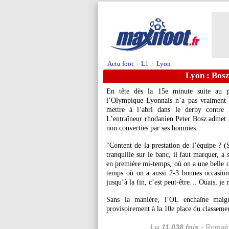
Actu foot
L1
Lyon
>
>
Lyon : Bosz
En tête dès la 15e minute suite au 
l’Olympique Lyonnais n’a pas vraiment 
mettre à l’abri dans le derby contre
L’entraîneur rhodanien Peter Bosz admet 
non converties par ses hommes.
"Content de la prestation de l’équipe ? (S
tranquille sur le banc, il faut marquer, 
en première mi-temps, où on a une belle
temps où on a aussi 2-3 bonnes occasions
jusqu’à la fin, c’est peut-être… Ouais, je n
Sans la manière, l’OL enchaîne malg
provisoirement à la 10e place du classeme
Lu 11.038 fois
- Romain