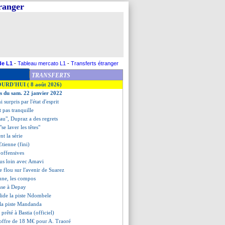
tranger
de L1
-
Tableau mercato L1
-
Transferts étranger
TRANSFERTS
OURD'HUI ( 8 août 2026)
es du sam. 22 janvier 2022
 surpris par l'état d'esprit
t pas tranquille
eau", Dupraz a des regrets
"se laver les têtes"
nt la série
Etienne (fini)
 offensives
lus loin avec Amavi
 flou sur l'avenir de Suarez
nne, les compos
ense à Depay
lide la piste Ndombele
 la piste Mandanda
 prêté à Bastia (officiel)
 offre de 18 M€ pour A. Traoré