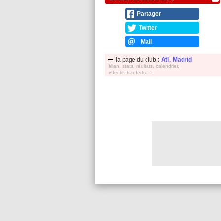
Partager
Twitter
Mail
la page du club :
Atl. Madrid
bilan, stats, réultats, calendrier,
effectif, tranferts, ...