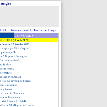
tranger
de L1
-
Tableau mercato L1
-
Transferts étranger
TRANSFERTS
OURD'HUI ( 8 août 2026)
es du sam. 22 janvier 2022
 surpris par l'état d'esprit
t pas tranquille
eau", Dupraz a des regrets
"se laver les têtes"
nt la série
Etienne (fini)
 offensives
lus loin avec Amavi
 flou sur l'avenir de Suarez
nne, les compos
ense à Depay
lide la piste Ndombele
 la piste Mandanda
 prêté à Bastia (officiel)
 offre de 18 M€ pour A. Traoré