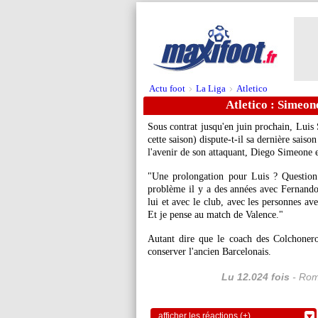
Actu foot
La Liga
Atletico
>
>
Atletico : Simeon
Sous contrat jusqu'en juin prochain, Luis 
cette saison) dispute-t-il sa dernière saiso
l'avenir de son attaquant, Diego Simeone es
"Une prolongation pour Luis ? Question
problème il y a des années avec Fernando 
lui et avec le club, avec les personnes ave
Et je pense au match de Valence."
Autant dire que le coach des Colchonero
conserver l'ancien Barcelonais.
Lu 12.024 fois
- Rom
afficher les réactions (+)