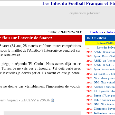
Les Infos du Football Français et E
emplacement publicitaire
publié le
21/01/2022 à 20h36
LiveScore
-
clubs 
e flou sur l'avenir de Suarez
INFOS 24h/24
brèves d'AUJ
...
Suarez (34 ans, 28 matchs et 9 buts toutes compétitions
Liste des brèv
...
n sous le maillot de l'Atletico ? Interrogé ce vendredi sur
ASSE
: Bernardoni
21/01
t resté évasif.
Lyon
: Bosz n'étai
21/01
ASSE
: un "lionc
21/01
 piège, a répondu 'El Cholo'. Nous avons déjà eu ce
ASSE
: B. Sako - 
21/01
Torres. Je ne vais pas y répondre. J'ai déjà parlé avec
Lyon
: Aouar retie
21/01
c lesquelles je devais parler. Ils savent ce que je pense.
L1
: Lyon 1-0 St 
21/01
Nice
: deux pistes
21/01
OM
: Nice voit p
21/01
s ne donne pas véritablement l'impression de vouloir
Atletico
: Simeone
21/01
L1
: Lyon-St Etie
21/01
Barça
: l'Ajax p
21/01
ain Rigaux - 21/01/22 à 20h36
PSG
: Bodmer va
21/01
OM
: Nice écarte
21/01
Clermont
: Boyer
21/01
Tottenham
: une
21/01