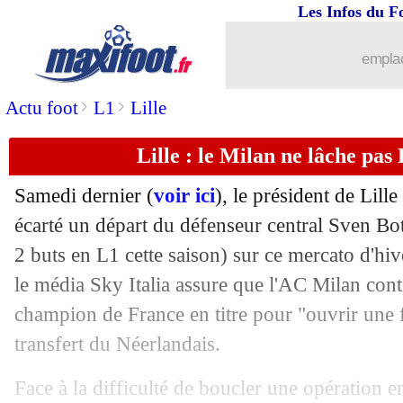
Les Infos du F
21/01
ASSE
: B. Sako - "se laver les têtes"
emplac
21/01
Lyon
: Aouar retient la série
>
>
Actu foot
L1
Lille
21/01
L1
: Lyon 1-0 St Etienne (fini)
Lille : le Milan ne lâche pas
21/01
Nice
: deux pistes offensives
Samedi dernier (
voir ici
), le président de Lill
21/01
OM
: Nice voit plus loin avec Amavi
écarté un départ du défenseur central Sven Bo
2 buts en L1 cette saison) sur ce mercato d'hiv
21/01
Atletico
: Simeone flou sur l'avenir de
le média Sky Italia assure que l'AC Milan cont
champion de France en titre pour "ouvrir une 
21/01
L1
: Lyon-St Etienne, les compos
transfert du Néerlandais.
21/01
Barça
: l'Ajax pense à Depay
Face à la difficulté de boucler une opération en 