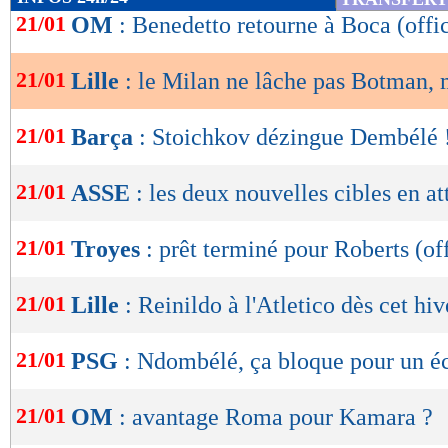
de
21/01
OM
: Benedetto retourne à Boca (offic
lecture
21/01
Lille
: le Milan ne lâche pas Botman, m
OK
21/01
Barça
: Stoichkov dézingue Dembélé 
21/01
ASSE
: les deux nouvelles cibles en a
21/01
Troyes
: prêt terminé pour Roberts (off
21/01
Lille
: Reinildo à l'Atletico dès cet hiv
21/01
PSG
: Ndombélé, ça bloque pour un é
21/01
OM
: avantage Roma pour Kamara ?