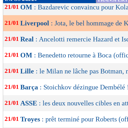
de
21/01
OM
: Bazdarevic convaincu pour Kol
lecture
21/01
Liverpool
: Jota, le bel hommage de 
OK
21/01
Real
: Ancelotti remercie Hazard et Is
21/01
OM
: Benedetto retourne à Boca (offic
21/01
Lille
: le Milan ne lâche pas Botman, m
21/01
Barça
: Stoichkov dézingue Dembélé 
21/01
ASSE
: les deux nouvelles cibles en a
21/01
Troyes
: prêt terminé pour Roberts (off