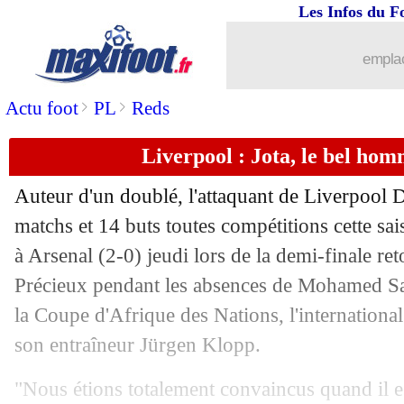
Les Infos du F
21/01
ASSE
: Bernardoni surpris par l'état d'
emplac
21/01
Lyon
: Bosz n'était pas tranquille
>
>
Actu foot
PL
Reds
21/01
ASSE
: un "lionceau", Dupraz a des re
Liverpool : Jota, le bel ho
21/01
ASSE
: B. Sako - "se laver les têtes"
Auteur d'un doublé, l'attaquant de Liverpool 
21/01
Lyon
: Aouar retient la série
matchs et 14 buts toutes compétitions cette sai
à Arsenal (2-0) jeudi lors de la demi-finale re
21/01
L1
: Lyon 1-0 St Etienne (fini)
Précieux pendant les absences de Mohamed Sal
la Coupe d'Afrique des Nations, l'international
21/01
Nice
: deux pistes offensives
son entraîneur Jürgen Klopp.
21/01
OM
: Nice voit plus loin avec Amavi
"Nous étions totalement convaincus quand il est