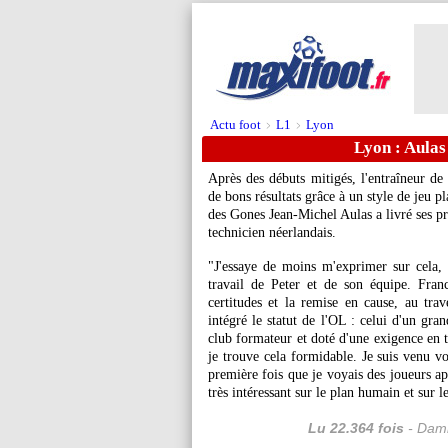
Actu foot
L1
Lyon
>
>
Lyon : Aulas
Après des débuts mitigés, l'entraîneur 
de bons résultats grâce à un style de jeu p
des Gones Jean-Michel Aulas a livré ses pr
technicien néerlandais.
"J'essaye de moins m'exprimer sur cela, 
travail de Peter et de son équipe. Fran
certitudes et la remise en cause, au trav
intégré le statut de l'OL : celui d'un gra
club formateur et doté d'une exigence en t
je trouve cela formidable. Je suis venu voi
première fois que je voyais des joueurs ap
très intéressant sur le plan humain et sur l
Lu 22.364 fois
- Dami