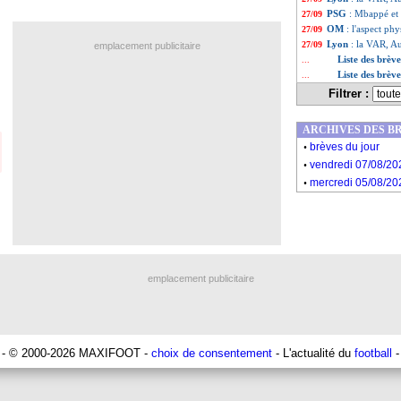
PSG
: Mbappé et
27/09
OM
: l'aspect ph
27/09
Lyon
: la VAR, A
27/09
emplacement publicitaire
Liste des brèv
...
Liste des brèv
...
Filtrer :
ARCHIVES DES B
.
brèves du jour
.
vendredi 07/08/20
.
mercredi 05/08/20
emplacement publicitaire
- © 2000-2026 MAXIFOOT -
choix de consentement
- L'actualité du
football
-