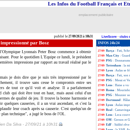
Barça
: Depay, le
27/09
Les Infos du Football Français et E
Man City
: Mahre
27/09
PSG
: Messi et V
27/09
emplacement publicitaire
PSG
: Mbappé-Ne
27/09
Roma
: c'est ten
27/09
PSG
: City, Pare
27/09
Man City
: Guard
27/09
publié le
27/09/2021 à 10h31
Bayern
: Cuisance
27/09
LiveScore
-
clubs 
Atletico
: Griezm
27/09
 impressionné par Bosz
INFOS 24h/24
PHOTO
: Camavi
27/09
Barça
: Fati, Sc
27/09
de l'Olympique Lyonnais Peter Bosz commence à obtenir
Man City
: Guard
27/09
laisant. Pour le quotidien L'Equipe ce lundi, le président
PSG
: Donnarumma
27/09
emières impressions par rapport au travail réalisé par le
Tottenham
: la m
27/09
Lyon
: Aulas se f
27/09
Barça
: Fati, so
27/09
mais je dois dire que je suis très impressionné par le
PSG
: Messi et Ve
27/09
chement, il trouve sans cesse le compromis entre ses
Lens
: Haise a vu
27/09
ers de tout ce qu'il voit et analyse. Il a parfaitement
Roma
: Mourinho
27/09
nd club qui doit être tout en haut, mais aussi celui d'un
PSG
: Meunier so
27/09
ermes de qualité de jeu. Il trouve la bonne harmonie et
Dortmund
: Håla
27/09
r quelques causeries, il a un vrai ascendant, et c'est la
Lyon
: Aulas imp
27/09
plaudir leur coach après sa causerie. C'est quelqu'un de
Real
: Camavinga
27/09
e plan technique", a jugé le boss de l'OL.
Lens
: Leca couvr
27/09
OM
: Gerson et G
27/09
en Da Silva - 27/09/21 à 10h31
EdF
: Sidibé rêve
27/09
Lyon
: la VAR, Au
27/09