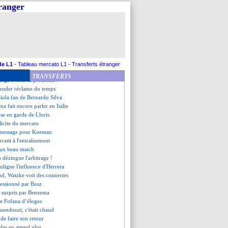
s doutes de van Basten
tranger
z jauge les progrès du PSG
erratti, Pochettino confirme
ymar, Herrera dédramatise
du avec Nzonzi !
des veut prendre sa revanche
iola espère affronter Messi
 poussé vers la sortie
de L1
-
Tableau mercato L1
-
Transferts étranger
ann, Koke ne doute pas
TRANSFERTS
nga a tenu sa promesse !
hreuder réclame du temps
iola fan de Bernardo Silva
 fait encore parler en Italie
ise en garde de Lloris
élicite du mercato
n message pour Koeman
rratti à l'entraînement
 un beau match
 dézingue l'arbitrage !
uligne l'influence d'Herrera
nd, Watzke voit des conneries
ressionné par Bosz
 surpris par Benzema
e Fofana d’éloges
uendouzi, c'était chaud
 de faire son retour
las en attend plus