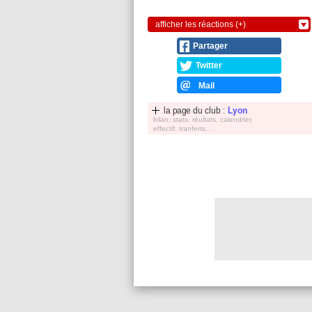
afficher les réactions (+)
Partager
Twitter
Mail
la page du club :
Lyon
bilan, stats, réultats, calendrier,
effectif, tranferts, ...