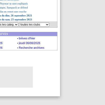
 Neymar se sont expliqués
ysique, Sampaoli se défend
ulas en remet une couche
es du dim. 26 septembre 2021
es du sam. 25 septembre 2021
REVES
.
brèves d'hier
.
26
jeudi 06/08/2026
.
26
Recherche archives