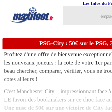
Les Infos du F
emplac
PSG-City : 50€ sur le PSG, 
Profitez d'une offre de bienvenue exceptionne
les nouveaux joueurs : la cote de votre 1er par
beau chercher, comparer, vérifier, vous ne tro
cotes ailleurs !
C'est Manchester City – impressionnant face à
LE favori des bookmakers sur ce choc face au
Une mise de 50€ sur une victoire de City f