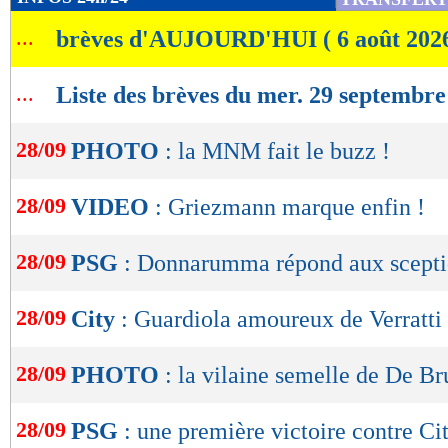
de
...
brèves d'AUJOURD'HUI ( 6 août 202
lecture
OK
...
Liste des brèves du mer. 29 septembre
28/09
PHOTO
: la MNM fait le buzz !
28/09
VIDEO
: Griezmann marque enfin !
28/09
PSG
: Donnarumma répond aux scepti
28/09
City
: Guardiola amoureux de Verratti 
28/09
PHOTO
: la vilaine semelle de De Br
28/09
PSG
: une première victoire contre Ci