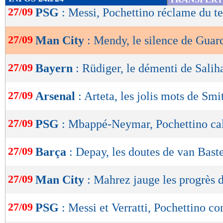
de
27/09
PSG
: Messi, Pochettino réclame du t
lecture
27/09
Man City
: Mendy, le silence de Guar
OK
27/09
Bayern
: Rüdiger, le démenti de Sali
27/09
Arsenal
: Arteta, les jolis mots de S
27/09
PSG
: Mbappé-Neymar, Pochettino cal
27/09
Barça
: Depay, les doutes de van Bast
27/09
Man City
: Mahrez jauge les progrès
27/09
PSG
: Messi et Verratti, Pochettino c