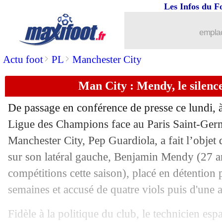
Les Infos du F
27/09
PSG
: Messi et Donnarumma titulaires
emplac
27/09
PSG-City
: 50€ sur le PSG, 305€ de ga
>
>
Actu foot
PL
Manchester City
27/09
Man Utd
: Solskjaer toujours pas men
Man City : Mendy, le silenc
27/09
L2
: Toulouse surpris par Caen !
De passage en conférence de presse ce lundi, à
27/09
Roma
: Nzonzi perd son bras de fer
Ligue des Champions face au Paris Saint-Germ
Manchester City, Pep Guardiola, a fait l’objet
27/09
Lille
: des nouvelles de Renato Sanche
sur son latéral gauche, Benjamin Mendy (27 a
compétitions cette saison), placé en détention 
27/09
OM
: Valbuena défend Mandanda
semaines et accusé de quatre viols puis d'une 
27/09
Real
: Mendy enfin sur la bonne voie
Fidèle à la politique du club, le technicien es