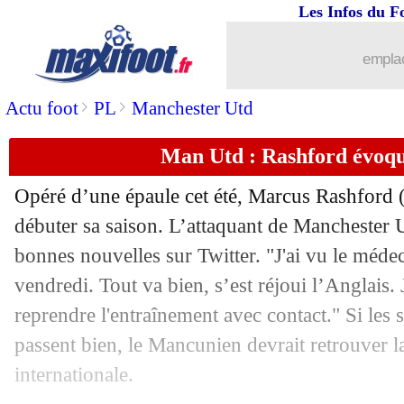
Les Infos du F
emplac
>
>
Actu foot
PL
Manchester Utd
Man Utd : Rashford évoqu
...
brèves d'AUJOURD'HUI ( 9 août 202
Opéré d’une épaule cet été, Marcus Rashford (
...
Liste des brèves du mar. 28 septembr
débuter sa saison. L’attaquant de Manchester U
bonnes nouvelles sur Twitter. "J'ai vu le méde
27/09
PSG
: Messi et Donnarumma titulaires
vendredi. Tout va bien, s’est réjoui l’Anglais. 
27/09
PSG-City
: 50€ sur le PSG, 305€ de ga
reprendre l'entraînement avec contact." Si les s
passent bien, le Mancunien devrait retrouver l
27/09
Man Utd
: Solskjaer toujours pas men
internationale.