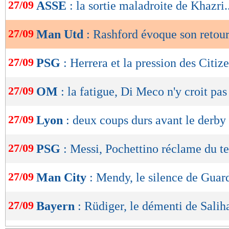
de
27/09
ASSE
: la sortie maladroite de Khazri..
lecture
27/09
Man Utd
: Rashford évoque son retou
OK
27/09
PSG
: Herrera et la pression des Citiz
27/09
OM
: la fatigue, Di Meco n'y croit pas
27/09
Lyon
: deux coups durs avant le derby
27/09
PSG
: Messi, Pochettino réclame du t
27/09
Man City
: Mendy, le silence de Guar
27/09
Bayern
: Rüdiger, le démenti de Sali