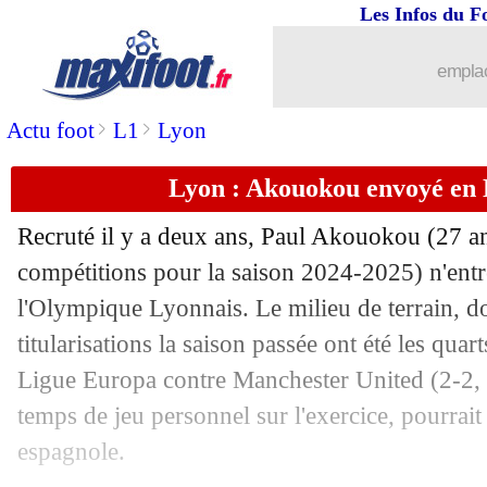
Les Infos du F
31/07
Alavés
: Mouriño retourne à l'Atletico 
emplac
31/07
Monaco
: Ouattara pas certain de reste
>
>
Actu foot
L1
Lyon
31/07
TFC
: un buteur argentin recruté (offic
Lyon : Akouokou envoyé en 
31/07
PSG
: Marquinhos a décidé de rester
Recruté il y a deux ans, Paul
Akouokou
(27 an
31/07
Real
: les ambitions de Vinicius
compétitions pour la saison 2024-2025) n'entr
l'Olympique Lyonnais. Le milieu de terrain, do
31/07
Galatasaray
: Osimhen signe pour 75 
titularisations la saison passée ont été les quart
Ligue Europa contre Manchester United (2-2, 
31/07
Man City
: les "tap in", Haaland répo
temps de jeu personnel sur l'exercice, pourrait
espagnole.
31/07
Atletico
: João Félix, un gâchis pour S