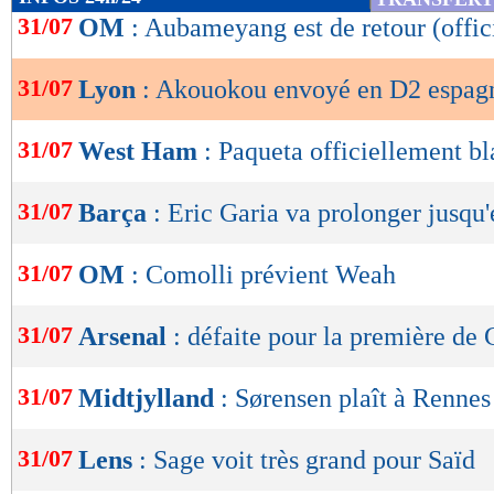
de
31/07
OM
: Aubameyang est de retour (offic
lecture
31/07
Lyon
: Akouokou envoyé en D2 espag
OK
31/07
West Ham
: Paqueta officiellement b
31/07
Barça
: Eric Garia va prolonger jusqu
31/07
OM
: Comolli prévient Weah
31/07
Arsenal
: défaite pour la première de
31/07
Midtjylland
: Sørensen plaît à Rennes
31/07
Lens
: Sage voit très grand pour Saïd