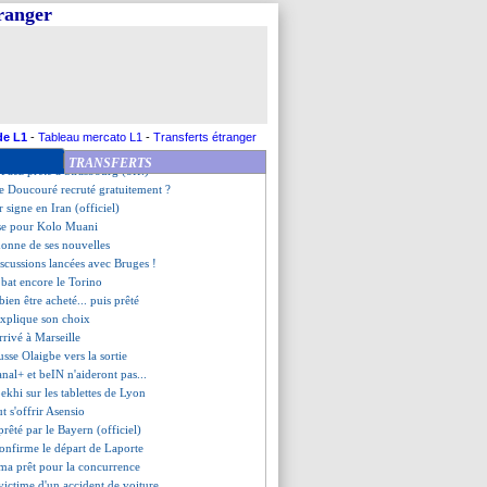
est de retour (officiel)
tranger
 envoyé en D2 espagnole ?
eta officiellement blanchi
ia va prolonger jusqu'en 2030
évient Weah
 pour la première de Gyökeres
ensen plaît à Rennes et Lens
très grand pour Saïd
de L1
-
Tableau mercato L1
-
Transferts étranger
igne à Forest (officiel)
TRANSFERTS
Paez prêté à Strasbourg (off.)
e Doucouré recruté gratuitement ?
r signe en Iran (officiel)
ise pour Kolo Muani
donne de ses nouvelles
scussions lancées avec Bruges !
bat encore le Torino
bien être acheté... puis prêté
xplique son choix
rrivé à Marseille
sse Olaigbe vers la sortie
anal+ et beIN n'aideront pas...
ekhi sur les tablettes de Lyon
t s'offrir Asensio
rêté par le Bayern (officiel)
confirme le départ de Laporte
a prêt pour la concurrence
victime d'un accident de voiture