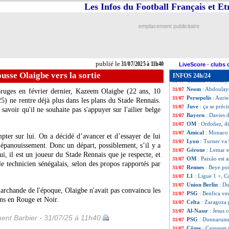
OM
: Aubameyang 
31/07
Les Infos du Football Français et E
Lyon
: Akouokou
31/07
West Ham
: Paqu
31/07
emplacement publicitaire
Barça
: Eric Gar
31/07
OM
: Comolli pr
31/07
Arsenal
: défaite
31/07
Midtjylland
: Sør
31/07
publié le
31/07/2025 à 11h40
Lens
: Sage voit 
31/07
LiveScore
-
clubs 
Bologne
: Ndoye s
31/07
usse Olaigbe vers la sortie
INFOS 24h/24
Chelsea
: Kendry 
31/07
Neom
: Abdoulay
31/07
Bruges en février dernier, Kazeem
Olaigbe
(22 ans, 10
Persepolis
: Aurie
31/07
5) ne rentre déjà plus dans les plans du Stade Rennais.
Juve
: ça se préc
31/07
savoir qu'il ne souhaite pas s'appuyer sur l'ailier belge
Bayern
: Davies 
31/07
OM
: Ordoñez, di
31/07
Amical
: Monaco 
31/07
ter sur lui. On a décidé d’avancer et d’essayer de lui
Lyon
: Turner va 
31/07
 épanouissement. Donc un départ, possiblement, s’il y a
Gérone
: Lemar e
31/07
ui, il est un joueur du Stade Rennais que je respecte, et
OM
: Paixão est a
31/07
é le technicien sénégalais, selon des propos rapportés par
Rennes
: Beye pou
31/07
L1
: Ligue 1 +, C
31/07
Union Berlin
: Do
31/07
marchande de l'époque, Olaigbe n'avait pas convaincu les
PSG
: Benfica veu
31/07
ons en Rouge et Noir.
Celta
: Zaragoza p
31/07
Al-Nassr
: Jesus 
31/07
ent Barbier - 31/07/25 à 11h40
PSG
: Donnarumm
31/07
Côme
: Caqueret 
31/07