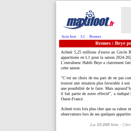
Actu foot
L1
Rennes
>
>
Rennes : Beye po
Acheté 5,25 millions d'euros au Cercle 
apparitions en L1 pour la saison 2024-202
L'entraîneur Habib Beye a clairement fait 
cette saison.
"C’est un choix de ma part de ne pas comp
trouver une situation plus favorable à son
une possibilité de le faire. Mais aujourd’h
il fait partie de notre effectif", a indiqu
Ouest-France.
Acheté trois fois plus cher que sa valeur 
observateurs lors de ses quelques appariti
Lu 15.068 fois
- Clém