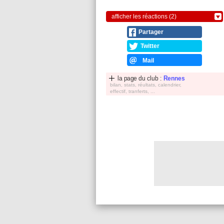
afficher les réactions (2)
Partager
Twitter
Mail
la page du club :
Rennes
bilan, stats, réultats, calendrier,
effectif, tranferts, ...