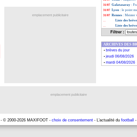
Galatasaray
: Fr
31/07
Lyon
: le point m
31/07
emplacement publicitaire
Rennes
: Meister 
31/07
Liste des brève
...
Liste des brève
...
Filtrer :
ARCHIVES DES B
.
brèves du jour
.
jeudi 06/08/2026
.
mardi 04/08/2026
emplacement publicitaire
- © 2000-2026 MAXIFOOT -
choix de consentement
- L'actualité du
football
-