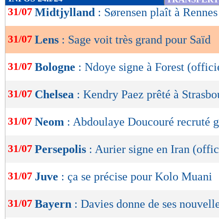
de
31/07
Midtjylland
: Sørensen plaît à Rennes
lecture
31/07
Lens
: Sage voit très grand pour Saïd
OK
31/07
Bologne
: Ndoye signe à Forest (offici
31/07
Chelsea
: Kendry Paez prêté à Strasbou
31/07
Neom
: Abdoulaye Doucouré recruté g
31/07
Persepolis
: Aurier signe en Iran (offic
31/07
Juve
: ça se précise pour Kolo Muani
31/07
Bayern
: Davies donne de ses nouvell