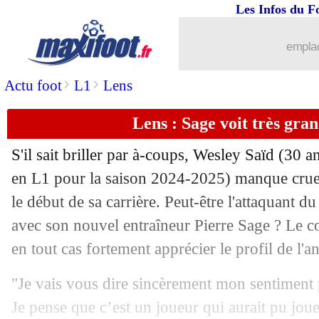
Les Infos du F
31/07
Man City
: les "tap in", Haaland répo
emplac
31/07
Atletico
: João Félix, un gâchis pour S
>
>
Actu foot
L1
Lens
31/07
Côme
: Strefezza à l'Olympiakos pour
Lens : Sage voit très gra
31/07
Feyenoord
: Hadj Moussa jusqu'en 203
S'il sait briller par à-coups, Wesley
Saïd
(30 an
31/07
Spartak
: Gedson Fernandes pour 28 M
en L1 pour la saison 2024-2025) manque cruel
le début de sa carrière. Peut-être l'attaquant d
31/07
Real
: Jacobo Ramon file à Côme (offi
avec son nouvel entraîneur Pierre Sage ? Le 
en tout cas fortement apprécier le profil de l'
31/07
Nantes
: Zézé à Neom pour 20 M€ (off
"Je vais vous dire sincèrement mon sentiment p
31/07
Benfica
: Ivanovic signe pour 27,8 M€ 
Je pense que c’est un joueur qui aurait pu jou