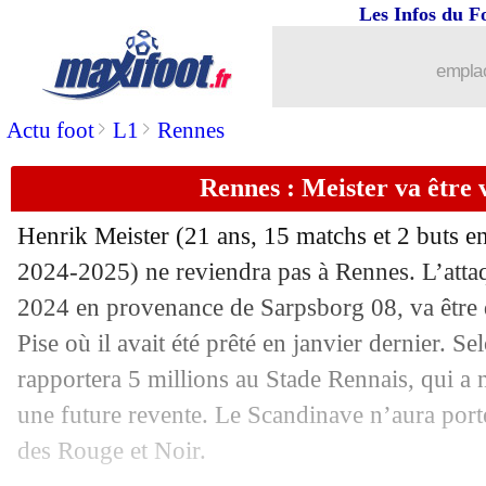
Les Infos du F
31/07
Bologne
: Ndoye signe à Forest (offici
emplac
31/07
Chelsea
: Kendry Paez prêté à Strasbou
>
>
Actu foot
L1
Rennes
31/07
Neom
: Abdoulaye Doucouré recruté g
Rennes : Meister va être 
31/07
Persepolis
: Aurier signe en Iran (offic
Henrik Meister (21 ans, 15 matchs et 2 buts en
31/07
Juve
: ça se précise pour Kolo Muani
2024-2025) ne reviendra pas à Rennes. L’attaq
2024 en provenance de Sarpsborg 08, va être d
31/07
Bayern
: Davies donne de ses nouvell
Pise où il avait été prêté en janvier dernier. Se
rapportera 5 millions au Stade Rennais, qui a
31/07
OM
: Ordoñez, discussions lancées av
une future revente. Le Scandinave n’aura porté
31/07
Amical
: Monaco bat encore le Torino
des Rouge et Noir.