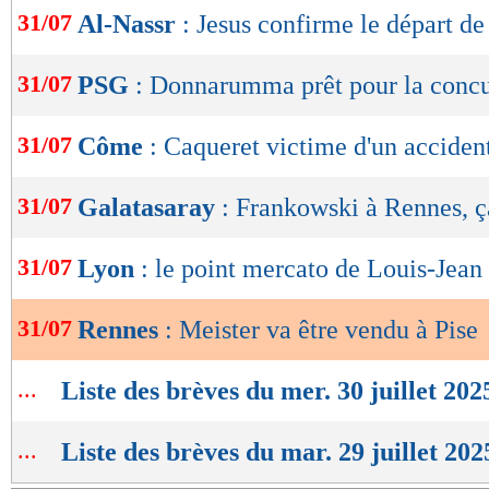
de
31/07
Al-Nassr
: Jesus confirme le départ d
lecture
OK
31/07
PSG
: Donnarumma prêt pour la conc
31/07
Côme
: Caqueret victime d'un acciden
31/07
Galatasaray
: Frankowski à Rennes, ç
31/07
Lyon
: le point mercato de Louis-Jean
31/07
Rennes
: Meister va être vendu à Pise
...
Liste des brèves du mer. 30 juillet 202
...
Liste des brèves du mar. 29 juillet 202