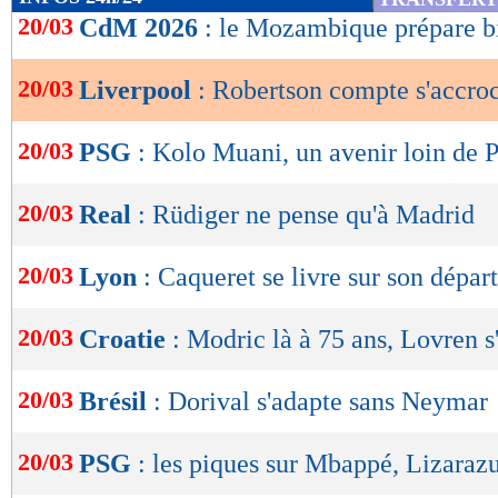
de
20/03
CdM 2026
: le Mozambique prépare bi
lecture
20/03
Liverpool
: Robertson compte s'accro
OK
20/03
PSG
: Kolo Muani, un avenir loin de P
20/03
Real
: Rüdiger ne pense qu'à Madrid
20/03
Lyon
: Caqueret se livre sur son départ
20/03
Croatie
: Modric là à 75 ans, Lovren 
20/03
Brésil
: Dorival s'adapte sans Neymar
20/03
PSG
: les piques sur Mbappé, Lizaraz