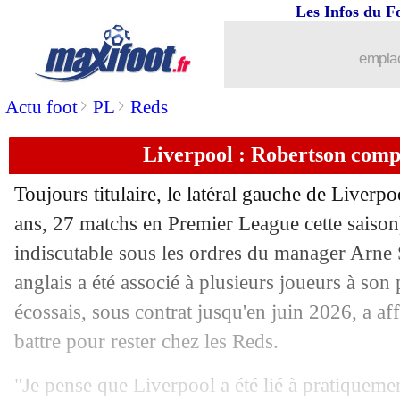
Les Infos du F
20/03
EdF
: Guendouzi annonce la couleur
emplac
20/03
EdF
: Upamecano garde le positif
>
>
Actu foot
PL
Reds
20/03
LdN
: les résultats de la soirée
Liverpool : Robertson comp
20/03
LdN
: Croatie 2-0 France (fini)
Toujours titulaire, le latéral gauche de Liver
20/03
Dortmund
: MU prépare une offre p
ans, 27 matchs en Premier League cette saison
indiscutable sous les ordres du manager Arne S
20/03
Lyon
: Luis Fernandez aurait pu remp
anglais a été associé à plusieurs joueurs à son p
écossais, sous contrat jusqu'en juin 2026, a af
20/03
Benfica
: Di Maria vers le Mexique ?
battre pour rester chez les Reds.
20/03
CdM 2026
: l'Irak évite le pire, le Qa
"Je pense que Liverpool a été lié à pratiqueme