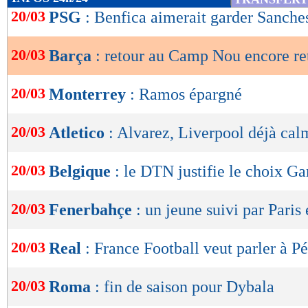
de
20/03
PSG
: Benfica aimerait garder Sanche
lecture
20/03
Barça
: retour au Camp Nou encore re
OK
20/03
Monterrey
: Ramos épargné
20/03
Atletico
: Alvarez, Liverpool déjà cal
20/03
Belgique
: le DTN justifie le choix Ga
20/03
Fenerbahçe
: un jeune suivi par Paris
20/03
Real
: France Football veut parler à P
20/03
Roma
: fin de saison pour Dybala