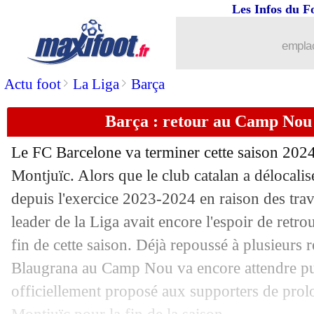
Les Infos du F
20/03
CdM 2026
: le Mozambique prépare bi
emplac
20/03
Liverpool
: Robertson compte s'accro
>
>
Actu foot
La Liga
Barça
20/03
PSG
: Kolo Muani, un avenir loin de P
Barça : retour au Camp Nou 
20/03
Real
: Rüdiger ne pense qu'à Madrid
Le FC Barcelone va terminer cette saison 202
20/03
Lyon
: Caqueret se livre sur son départ
Montjuïc. Alors que le club catalan a délocali
depuis l'exercice 2023-2024 en raison des tra
20/03
Croatie
: Modric là à 75 ans, Lovren 
leader de la Liga avait encore l'espoir de retro
fin de cette saison. Déjà repoussé à plusieurs r
20/03
Brésil
: Dorival s'adapte sans Neymar
Blaugrana au Camp Nou va encore attendre pu
officiellement proposé aux supporters de pro
20/03
PSG
: les piques sur Mbappé, Lizaraz