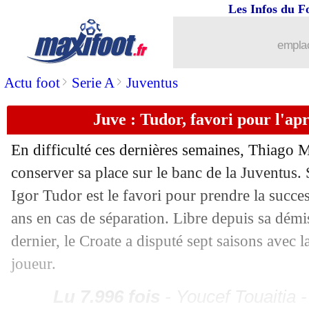
Les Infos du F
emplac
...
brèves d'AUJOURD'HUI ( 9 août 202
>
>
Actu foot
Serie A
Juventus
...
Liste des brèves du ven. 21 mars 2025
Juve : Tudor, favori pour l'a
20/03
EdF
: changer toute l'équipe, Descha
En difficulté ces dernières semaines, Thiago Mo
conserver sa place sur le banc de la Juventus. S
20/03
EdF
: "ça manque de Lyonnais" pour 
Igor Tudor est le favori pour prendre la succes
20/03
EdF
: Rabiot optimiste pour le retour
ans en cas de séparation. Libre depuis sa démis
dernier, le Croate a disputé sept saisons avec 
20/03
EdF
: Mbappé "très en jambes" pour
joueur.
20/03
EdF
: Deschamps mécontent de la pre
Lu 7.996 fois
- Youcef Touaitia 