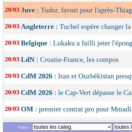
20/03
Juve
: Tudor, favori pour l'après-Thia
OK
20/03
Angleterre
: Tuchel espère changer la
20/03
Belgique
: Lukaku a failli jeter l'épon
20/03
LdN
: Croatie-France, les compos
20/03
CdM 2026
: Iran et Ouzbékistan presq
20/03
CdM 2026
: le Cap-Vert dépasse le 
20/03
OM
: premier contrat pro pour Mmadi 
20/03
PSG
: Lee blessé en sélection
Filtrer :