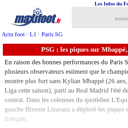
Les Infos du F
20/03
Benfica
: Di Maria vers le Mexique ?
emplac
20/03
CdM 2026
: l'Irak évite le pire, le Qa
>
>
Actu foot
L1
Paris SG
20/03
Juve
: Tudor, favori pour l'après-Thia
PSG : les piques sur Mbappé,
20/03
Angleterre
: Tuchel espère changer la
En raison des bonnes performances du Paris S
20/03
Belgique
: Lukaku a failli jeter l'épon
plusieurs observateurs estiment que le champio
montre plus fort sans Kylian
Mbappé
(26 ans,
20/03
LdN
: Croatie-France, les compos
Liga cette saison), parti au Real Madrid l'été 
contrat. Dans les colonnes du quotidien L'Equip
20/03
CdM 2026
: Iran et Ouzbékistan presq
gauche Bixente Lizarazu a déploré les piques e
français.
20/03
CdM 2026
: le Cap-Vert dépasse le 