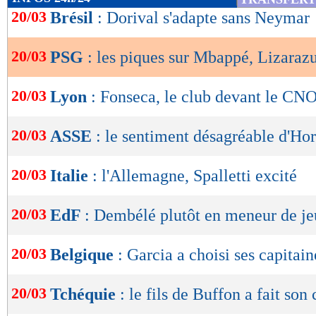
de
20/03
Brésil
: Dorival s'adapte sans Neymar
lecture
20/03
PSG
: les piques sur Mbappé, Lizaraz
OK
20/03
Lyon
: Fonseca, le club devant le CN
20/03
ASSE
: le sentiment désagréable d'Ho
20/03
Italie
: l'Allemagne, Spalletti excité
20/03
EdF
: Dembélé plutôt en meneur de je
20/03
Belgique
: Garcia a choisi ses capitain
20/03
Tchéquie
: le fils de Buffon a fait son