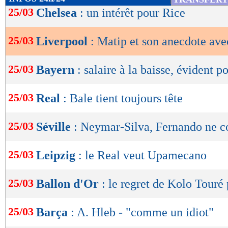
de
25/03
Chelsea
: un intérêt pour Rice
lecture
25/03
Liverpool
: Matip et son anecdote av
OK
25/03
Bayern
: salaire à la baisse, évident 
25/03
Real
: Bale tient toujours tête
25/03
Séville
: Neymar-Silva, Fernando ne 
25/03
Leipzig
: le Real veut Upamecano
25/03
Ballon d'Or
: le regret de Kolo Touré
25/03
Barça
: A. Hleb - "comme un idiot"