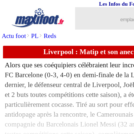
Les Infos du F
25/03
Séville
: l'OM pense à Rony Lopes
emplac
25/03
OM
: Rami et la défense "autoroute A
>
>
Actu foot
PL
Reds
25/03
Dortmund
: Man Utd en pole pour Sa
Liverpool : Matip et son ane
25/03
Real
: E. Hazard - "ma saison est bien
Alors que ses coéquipiers célébraient leur in
25/03
Barça
: Umtiti disponible pour 30 M€
FC Barcelone (0-3, 4-0) en demi-finale de la
dernier, le défenseur central de Liverpool,
Joë
25/03
Euro
: Hazard est "déçu" du report
et 2 buts toutes compétitions cette saison), a é
particulièrement cocasse. Tiré au sort pour eff
25/03
L1
: Giresse propose 48 matchs en 20
antidopage après la rencontre, le Camerounais 
compagnie du Barcelonais
Lionel Messi
(32 an
25/03
Juve
: un ancien président tacle Rona