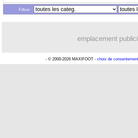
Filtrer :
25/03
L1
: Giresse propose 48 matchs en 20
25/03
Juve
: un ancien président tacle Rona
emplacement publici
25/03
Montpellier
: Rulli, Séville s'en mêle..
- © 2000-2026 MAXIFOOT -
choix de consentemen
25/03
Chelsea
: Pedro annonce son départ !
25/03
Barça
: l'Ajax a une idée pour Pedri
25/03
Coronavirus
: Watford propose son st
25/03
Barça
: Todibo a déjà convaincu Schal
25/03
Coronavirus
: le don de Keita Baldé 