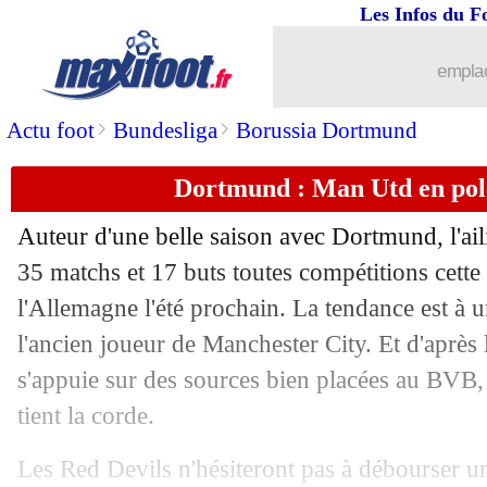
Les Infos du F
emplac
>
>
Actu foot
Bundesliga
Borussia Dortmund
Dortmund : Man Utd en pol
Auteur d'une belle saison avec Dortmund, l'ail
35 matchs et 17 buts toutes compétitions cette 
l'Allemagne l'été prochain. La tendance est à 
l'ancien joueur de Manchester City. Et d'après
s'appuie sur des sources bien placées au BVB,
tient la corde.
Les Red Devils n'hésiteront pas à débourser un