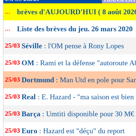
de
...
brèves d'AUJOURD'HUI ( 8 août 202
lecture
OK
...
Liste des brèves du jeu. 26 mars 2020
25/03
Séville
: l'OM pense à Rony Lopes
25/03
OM
: Rami et la défense "autoroute A
25/03
Dortmund
: Man Utd en pole pour Sa
25/03
Real
: E. Hazard - "ma saison est bien
25/03
Barça
: Umtiti disponible pour 30 M€
25/03
Euro
: Hazard est "déçu" du report