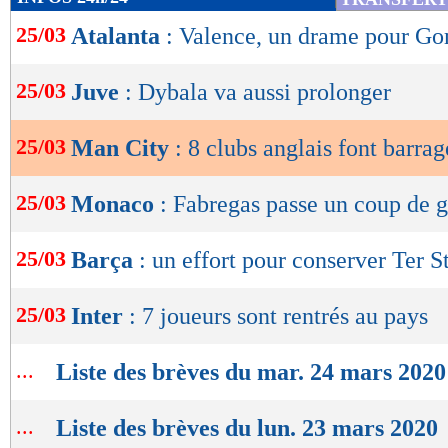
de
25/03
Atalanta
: Valence, un drame pour G
lecture
OK
25/03
Juve
: Dybala va aussi prolonger
25/03
Man City
: 8 clubs anglais font barrag
25/03
Monaco
: Fabregas passe un coup de 
25/03
Barça
: un effort pour conserver Ter S
25/03
Inter
: 7 joueurs sont rentrés au pays
...
Liste des brèves du mar. 24 mars 2020
...
Liste des brèves du lun. 23 mars 2020