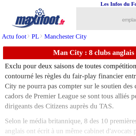
Les Infos du F
25/03
Coronavirus
: Ancelotti téléphone à u
emplac
25/03
Coronavirus
: V. Halilhodzic - "trop g
>
>
Actu foot
PL
Manchester City
25/03
Arsenal
: Fabregas n'en pouvait plus...
Man City : 8 clubs anglais
25/03
L1
: Michy épingle Aulas et Eyraud !
Exclu pour deux saisons de toutes compétitio
contourné les règles du fair-play financier en
25/03
Leipzig
: Upamecano prêt à s'en aller
City ne pourra pas compter sur le soutien des c
25/03
cadors de Premier League se sont tous alliés p
Coronavirus
: la blague ratée d'un Bré
dirigeants des Citizens auprès du TAS.
25/03
Man City
: Sterling adore Liverpool
Selon le média britannique, 8 des 10 premièr
25/03
Ita.
: une suspension de la Serie A env
anglais ont écrit à un même cabinet d'avocats 